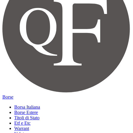
Borse
Borsa Italiana
Borse Estere
Titoli di Stato
Etf e Etc
Warrant