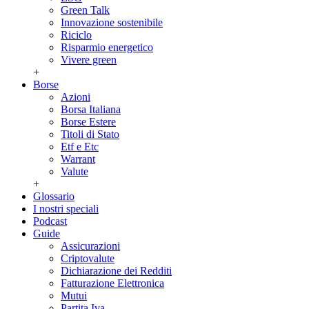
Green Talk
Innovazione sostenibile
Riciclo
Risparmio energetico
Vivere green
+
Borse
Azioni
Borsa Italiana
Borse Estere
Titoli di Stato
Etf e Etc
Warrant
Valute
+
Glossario
I nostri speciali
Podcast
Guide
Assicurazioni
Criptovalute
Dichiarazione dei Redditi
Fatturazione Elettronica
Mutui
Partita Iva