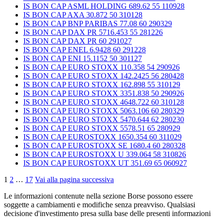
IS BON CAP ASML HOLDING 689.62 55 110928
IS BON CAP AXA 30.872 50 310128
IS BON CAP BNP PARIBAS 77.08 60 290329
IS BON CAP DAX PR 5716.453 55 281226
IS BON CAP DAX PR 60 291027
IS BON CAP ENEL 6.9428 60 291228
IS BON CAP ENI 15.1152 50 301127
IS BON CAP EURO STOXX 110.358 54 290926
IS BON CAP EURO STOXX 142.2425 56 280428
IS BON CAP EURO STOXX 162.898 55 310129
IS BON CAP EURO STOXX 3351.838 50 290926
IS BON CAP EURO STOXX 4648.722 60 310128
IS BON CAP EURO STOXX 5063.106 60 280329
IS BON CAP EURO STOXX 5470.644 62 280230
IS BON CAP EURO STOXX 5578.51 65 280929
IS BON CAP EUROSTOXX 1650.354 60 311029
IS BON CAP EUROSTOXX SE 1680.4 60 280328
IS BON CAP EUROSTOXX U 339.064 58 310826
IS BON CAP EUROSTOXX UT 351.69 65 060927
1
2
…
17
Vai alla pagina successiva
Le informazioni contenute nella sezione Borse possono essere
soggette a cambiamenti e modifiche senza preavviso. Qualsiasi
decisione d'investimento presa sulla base delle presenti informazioni