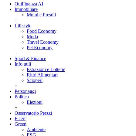
QuiFinanza AI
Immobiliare
Mutui e Prestiti
+
Lifestyle
Food Economy
Moda
Travel Economy
Pet Economy
+
Sport & Finance
Info utili
Estrazioni e Lotterie
Ritiri Alimentari
Scioperi
+
Personaggi
Politica
Elezioni
+
Osservatorio Prezzi
Esteri
Green
Ambiente
ESG