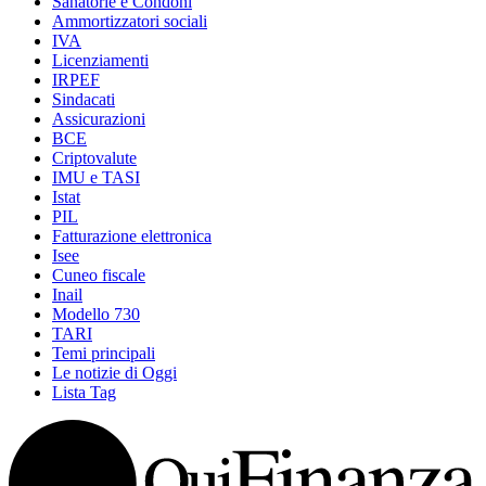
Sanatorie e Condoni
Ammortizzatori sociali
IVA
Licenziamenti
IRPEF
Sindacati
Assicurazioni
BCE
Criptovalute
IMU e TASI
Istat
PIL
Fatturazione elettronica
Isee
Cuneo fiscale
Inail
Modello 730
TARI
Temi principali
Le notizie di Oggi
Lista Tag