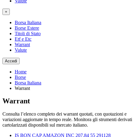
Valute
+
Borsa Italiana
Borse Estere
Titoli di Stato
Etf e Etc
Warrant
Valute
Accedi
Home
Borse
Borsa Italiana
Warrant
Warrant
Consulta l’elenco completo dei warrant quotati, con quotazioni e
variazioni aggiornate in tempo reale. Monitora gli strumenti derivati
cartolarizzati disponibili sul mercato italiano.
IS BON CAP AMAZON INC 207.84 55 291128