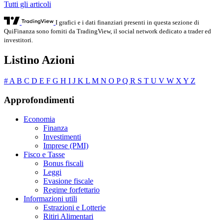
Tutti gli articoli
I grafici e i dati finanziari presenti in questa sezione di
QuiFinanza sono forniti da TradingView, il social network dedicato a trader ed
investitori.
Listino Azioni
#
A
B
C
D
E
F
G
H
I
J
K
L
M
N
O
P
Q
R
S
T
U
V
W
X
Y
Z
Approfondimenti
Economia
Finanza
Investimenti
Imprese (PMI)
Fisco e Tasse
Bonus fiscali
Leggi
Evasione fiscale
Regime forfettario
Informazioni utili
Estrazioni e Lotterie
Ritiri Alimentari