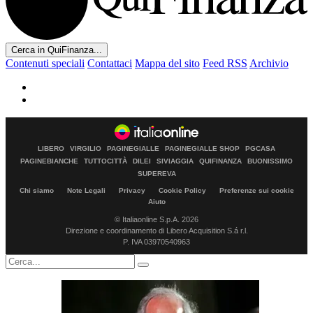
Cerca in QuiFinanza...
Contenuti speciali
Contattaci
Mappa del sito
Feed RSS
Archivio
LIBERO
VIRGILIO
PAGINEGIALLE
PAGINEGIALLE SHOP
PGCASA
PAGINEBIANCHE
TUTTOCITTÀ
DILEI
SIVIAGGIA
QUIFINANZA
BUONISSIMO
SUPEREVA
Chi siamo
Note Legali
Privacy
Cookie Policy
Preferenze sui cookie
Aiuto
© Italiaonline S.p.A. 2026
Direzione e coordinamento di Libero Acquisition S.á r.l.
P. IVA 03970540963