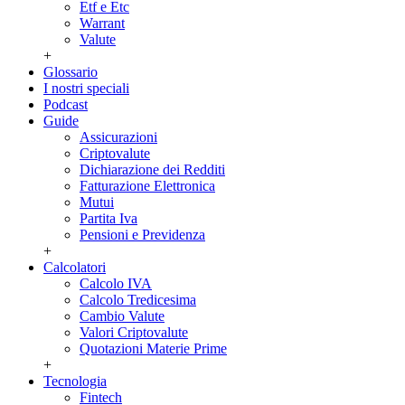
Etf e Etc
Warrant
Valute
+
Glossario
I nostri speciali
Podcast
Guide
Assicurazioni
Criptovalute
Dichiarazione dei Redditi
Fatturazione Elettronica
Mutui
Partita Iva
Pensioni e Previdenza
+
Calcolatori
Calcolo IVA
Calcolo Tredicesima
Cambio Valute
Valori Criptovalute
Quotazioni Materie Prime
+
Tecnologia
Fintech