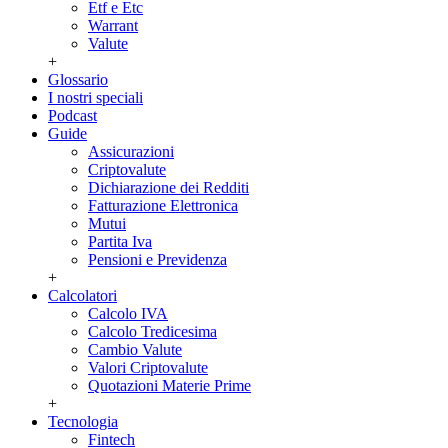
Etf e Etc
Warrant
Valute
+
Glossario
I nostri speciali
Podcast
Guide
Assicurazioni
Criptovalute
Dichiarazione dei Redditi
Fatturazione Elettronica
Mutui
Partita Iva
Pensioni e Previdenza
+
Calcolatori
Calcolo IVA
Calcolo Tredicesima
Cambio Valute
Valori Criptovalute
Quotazioni Materie Prime
+
Tecnologia
Fintech