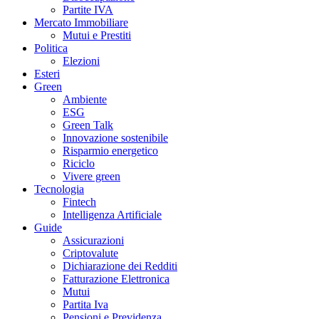
Partite IVA
Mercato Immobiliare
Mutui e Prestiti
Politica
Elezioni
Esteri
Green
Ambiente
ESG
Green Talk
Innovazione sostenibile
Risparmio energetico
Riciclo
Vivere green
Tecnologia
Fintech
Intelligenza Artificiale
Guide
Assicurazioni
Criptovalute
Dichiarazione dei Redditi
Fatturazione Elettronica
Mutui
Partita Iva
Pensioni e Previdenza