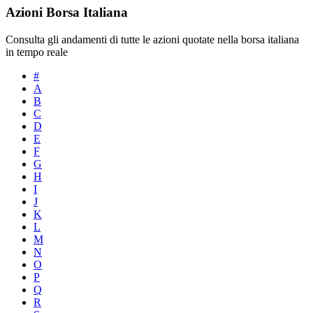
Azioni Borsa Italiana
Consulta gli andamenti di tutte le azioni quotate nella borsa italiana
in tempo reale
#
A
B
C
D
E
F
G
H
I
J
K
L
M
N
O
P
Q
R