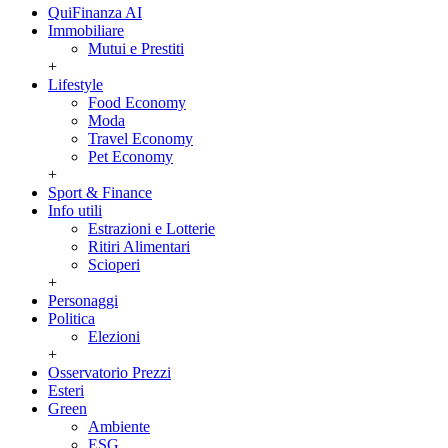
QuiFinanza AI
Immobiliare
Mutui e Prestiti
+
Lifestyle
Food Economy
Moda
Travel Economy
Pet Economy
+
Sport & Finance
Info utili
Estrazioni e Lotterie
Ritiri Alimentari
Scioperi
+
Personaggi
Politica
Elezioni
+
Osservatorio Prezzi
Esteri
Green
Ambiente
ESG