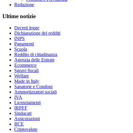
Redazione
Ultime notizie
Decreti legge
Dichiarazione dei redditi
INPS
Pagamenti
Scuola
Reddito di cittadinanza
Agenzia delle Entrate
Ecommerce
Sgravi fiscali
Welfare
Made in Italy
Sanatorie e Condoni
Ammortizzatori sociali
IVA
Licenziamenti
IRPEF
Sindacati
Assicurazioni
BCE
Criptovalute