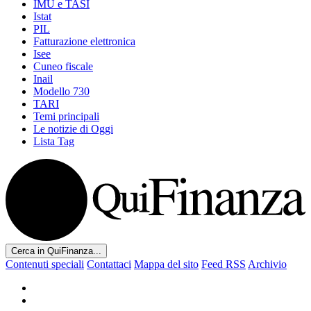
IMU e TASI
Istat
PIL
Fatturazione elettronica
Isee
Cuneo fiscale
Inail
Modello 730
TARI
Temi principali
Le notizie di Oggi
Lista Tag
Cerca in QuiFinanza...
Contenuti speciali
Contattaci
Mappa del sito
Feed RSS
Archivio