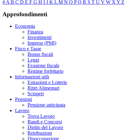
#
A
B
C
D
E
F
G
H
I
J
K
L
M
N
O
P
Q
R
S
T
U
V
W
X
Y
Z
Approfondimenti
Economia
Finanza
Investimenti
Imprese (PMI)
Fisco e Tasse
Bonus fiscali
Leggi
Evasione fiscale
Regime forfettario
Informazioni utili
Estrazioni e Lotterie
Ritiri Alimentari
Scioperi
Pensioni
Pensione anticipata
Lavoro
Trova Lavoro
Bandi e Concorsi
Diritto del Lavoro
Retribuzioni
Disoccupazione