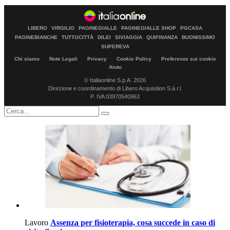
LIBERO
VIRGILIO
PAGINEGIALLE
PAGINEGIALLE SHOP
PGCASA
PAGINEBIANCHE
TUTTOCITTÀ
DILEI
SIVIAGGIA
QUIFINANZA
BUONISSIMO
SUPEREVA
Chi siamo
Note Legali
Privacy
Cookie Policy
Preferenze sui cookie
Aiuto
© Italiaonline S.p.A. 2026
Direzione e coordinamento di Libero Acquisition S.á r.l.
P. IVA 03970540963
Lavoro
Assenza per fisioterapia, cosa succede in caso di