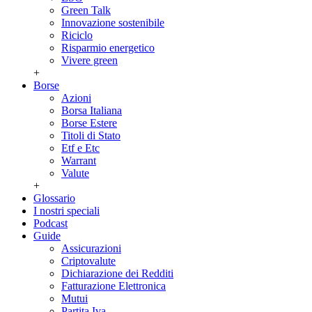
Green Talk
Innovazione sostenibile
Riciclo
Risparmio energetico
Vivere green
+
Borse
Azioni
Borsa Italiana
Borse Estere
Titoli di Stato
Etf e Etc
Warrant
Valute
+
Glossario
I nostri speciali
Podcast
Guide
Assicurazioni
Criptovalute
Dichiarazione dei Redditi
Fatturazione Elettronica
Mutui
Partita Iva