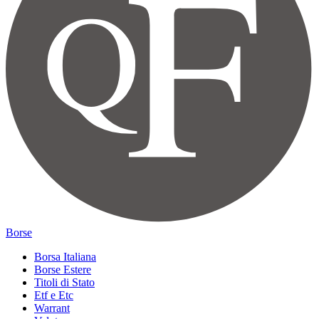
Borse
Borsa Italiana
Borse Estere
Titoli di Stato
Etf e Etc
Warrant