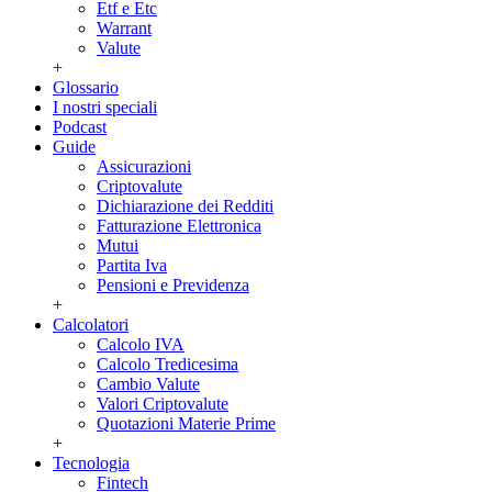
Etf e Etc
Warrant
Valute
+
Glossario
I nostri speciali
Podcast
Guide
Assicurazioni
Criptovalute
Dichiarazione dei Redditi
Fatturazione Elettronica
Mutui
Partita Iva
Pensioni e Previdenza
+
Calcolatori
Calcolo IVA
Calcolo Tredicesima
Cambio Valute
Valori Criptovalute
Quotazioni Materie Prime
+
Tecnologia
Fintech