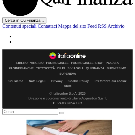
Cerca in QuiFinanza...
Contenuti speciali
Contattaci
Mappa del sito
Feed RSS
Archivio
LIBERO
VIRGILIO
PAGINEGIALLE
PAGINEGIALLE SHOP
PGCASA
PAGINEBIANCHE
TUTTOCITTÀ
DILEI
SIVIAGGIA
QUIFINANZA
BUONISSIMO
SUPEREVA
Chi siamo
Note Legali
Privacy
Cookie Policy
Preferenze sui cookie
Aiuto
© Italiaonline S.p.A. 2026
Direzione e coordinamento di Libero Acquisition S.á r.l.
P. IVA 03970540963