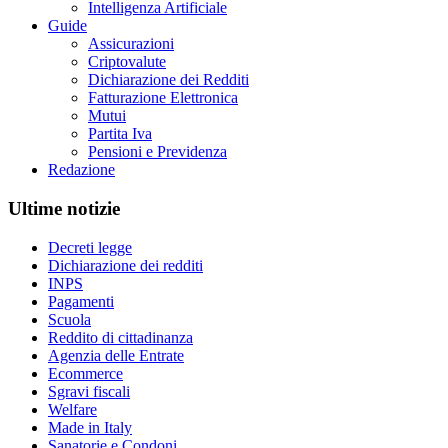
Intelligenza Artificiale
Guide
Assicurazioni
Criptovalute
Dichiarazione dei Redditi
Fatturazione Elettronica
Mutui
Partita Iva
Pensioni e Previdenza
Redazione
Ultime notizie
Decreti legge
Dichiarazione dei redditi
INPS
Pagamenti
Scuola
Reddito di cittadinanza
Agenzia delle Entrate
Ecommerce
Sgravi fiscali
Welfare
Made in Italy
Sanatorie e Condoni