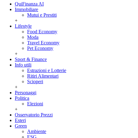
QuiFinanza AI
Immobiliare
Mutui e Prestiti
+
Lifestyle
Food Economy
Moda
Travel Economy
Pet Economy
+
Sport & Finance
Info utili
Estrazioni e Lotterie
Ritiri Alimentari
Scioperi
+
Personaggi
Politica
Elezioni
+
Osservatorio Prezzi
Esteri
Green
Ambiente
ESG