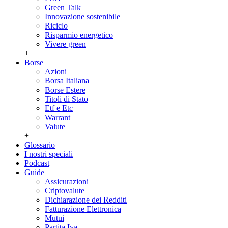
Green Talk
Innovazione sostenibile
Riciclo
Risparmio energetico
Vivere green
+
Borse
Azioni
Borsa Italiana
Borse Estere
Titoli di Stato
Etf e Etc
Warrant
Valute
+
Glossario
I nostri speciali
Podcast
Guide
Assicurazioni
Criptovalute
Dichiarazione dei Redditi
Fatturazione Elettronica
Mutui
Partita Iva