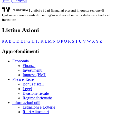
Tutti gli articoli
I grafici e i dati finanziari presenti in questa sezione di
QuiFinanza sono forniti da TradingView, il social network dedicato a trader ed
investitori.
Listino Azioni
#
A
B
C
D
E
F
G
H
I
J
K
L
M
N
O
P
Q
R
S
T
U
V
W
X
Y
Z
Approfondimenti
Economia
Finanza
Investimenti
Imprese (PMI)
Fisco e Tasse
Bonus fiscali
Leggi
Evasione fiscale
Regime forfettario
Informazioni utili
Estrazioni e Lotterie
Ritiri Alimentari