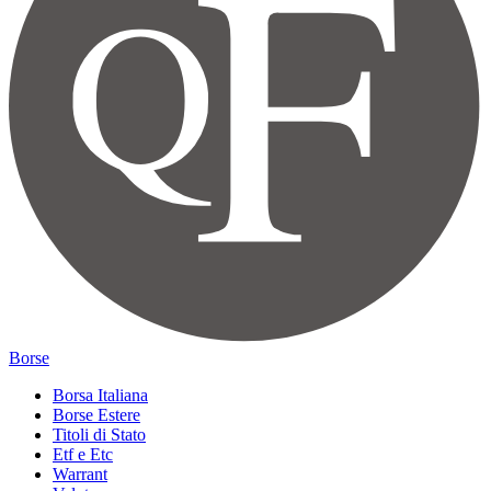
Borse
Borsa Italiana
Borse Estere
Titoli di Stato
Etf e Etc
Warrant