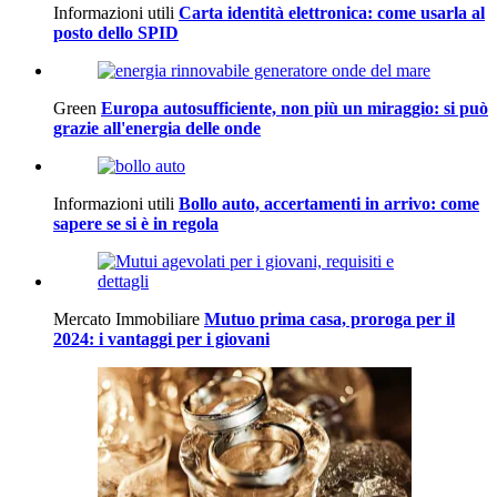
Informazioni utili
Carta identità elettronica: come usarla al
posto dello SPID
Green
Europa autosufficiente, non più un miraggio: si può
grazie all'energia delle onde
Informazioni utili
Bollo auto, accertamenti in arrivo: come
sapere se si è in regola
Mercato Immobiliare
Mutuo prima casa, proroga per il
2024: i vantaggi per i giovani