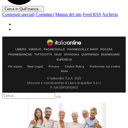
Cerca in QuiFinanza...
Contenuti speciali
Contattaci
Mappa del sito
Feed RSS
Archivio
LIBERO
VIRGILIO
PAGINEGIALLE
PAGINEGIALLE SHOP
PGCASA
PAGINEBIANCHE
TUTTOCITTÀ
DILEI
SIVIAGGIA
QUIFINANZA
BUONISSIMO
SUPEREVA
Chi siamo
Note Legali
Privacy
Cookie Policy
Preferenze sui cookie
Aiuto
© Italiaonline S.p.A. 2026
Direzione e coordinamento di Libero Acquisition S.á r.l.
P. IVA 03970540963