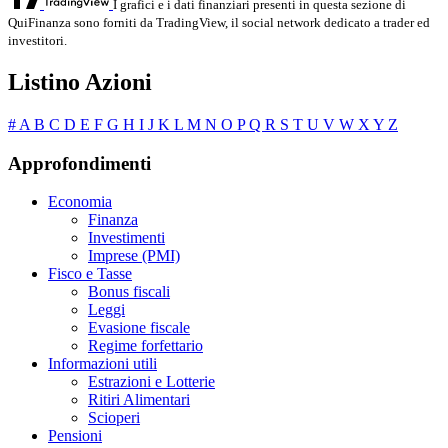
I grafici e i dati finanziari presenti in questa sezione di
QuiFinanza sono forniti da TradingView, il social network dedicato a trader ed
investitori.
Listino Azioni
#
A
B
C
D
E
F
G
H
I
J
K
L
M
N
O
P
Q
R
S
T
U
V
W
X
Y
Z
Approfondimenti
Economia
Finanza
Investimenti
Imprese (PMI)
Fisco e Tasse
Bonus fiscali
Leggi
Evasione fiscale
Regime forfettario
Informazioni utili
Estrazioni e Lotterie
Ritiri Alimentari
Scioperi
Pensioni