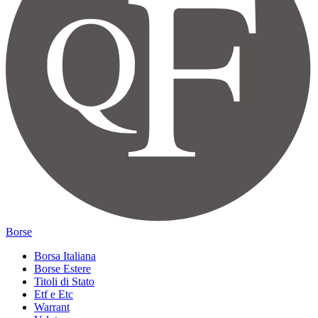
Borse
Borsa Italiana
Borse Estere
Titoli di Stato
Etf e Etc
Warrant