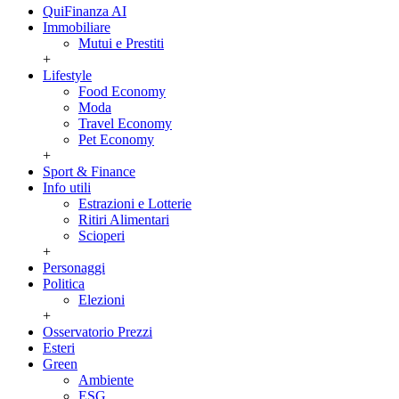
QuiFinanza AI
Immobiliare
Mutui e Prestiti
+
Lifestyle
Food Economy
Moda
Travel Economy
Pet Economy
+
Sport & Finance
Info utili
Estrazioni e Lotterie
Ritiri Alimentari
Scioperi
+
Personaggi
Politica
Elezioni
+
Osservatorio Prezzi
Esteri
Green
Ambiente
ESG