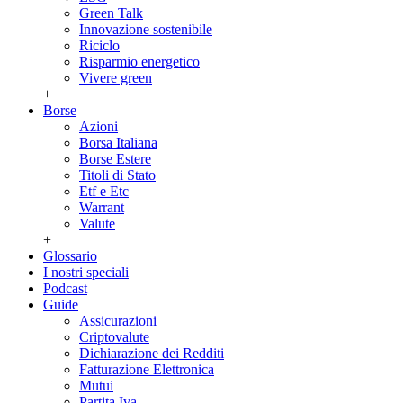
Green Talk
Innovazione sostenibile
Riciclo
Risparmio energetico
Vivere green
+
Borse
Azioni
Borsa Italiana
Borse Estere
Titoli di Stato
Etf e Etc
Warrant
Valute
+
Glossario
I nostri speciali
Podcast
Guide
Assicurazioni
Criptovalute
Dichiarazione dei Redditi
Fatturazione Elettronica
Mutui
Partita Iva