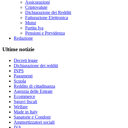
Assicurazioni
Criptovalute
Dichiarazione dei Redditi
Fatturazione Elettronica
Mutui
Partita Iva
Pensioni e Previdenza
Redazione
Ultime notizie
Decreti legge
Dichiarazione dei redditi
INPS
Pagamenti
Scuola
Reddito di cittadinanza
Agenzia delle Entrate
Ecommerce
Sgravi fiscali
Welfare
Made in Italy
Sanatorie e Condoni
Ammortizzatori sociali
IVA