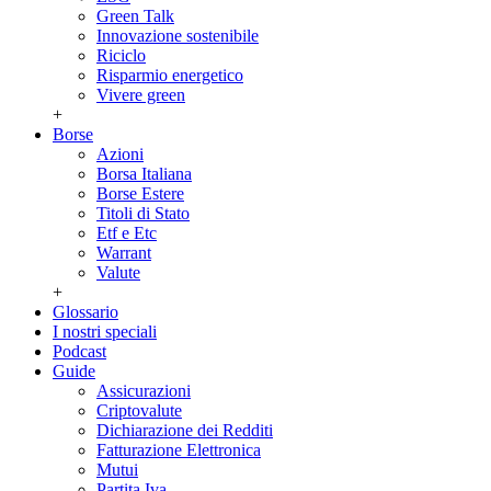
Green Talk
Innovazione sostenibile
Riciclo
Risparmio energetico
Vivere green
+
Borse
Azioni
Borsa Italiana
Borse Estere
Titoli di Stato
Etf e Etc
Warrant
Valute
+
Glossario
I nostri speciali
Podcast
Guide
Assicurazioni
Criptovalute
Dichiarazione dei Redditi
Fatturazione Elettronica
Mutui
Partita Iva