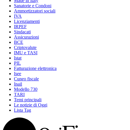
Made in Italy
Sanatorie e Condoni
Ammortizzatori sociali
IVA
Licenziamenti
IRPEF
Sindacati
Assicurazioni
BCE
Criptovalute
IMU e TASI
Istat
PIL
Fatturazione elettronica
Isee
Cuneo fiscale
Inail
Modello 730
TARI
Temi principali
Le notizie di Oggi
Lista Tag