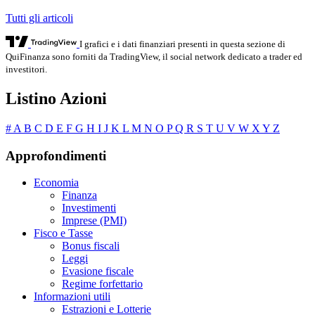
Tutti gli articoli
I grafici e i dati finanziari presenti in questa sezione di
QuiFinanza sono forniti da TradingView, il social network dedicato a trader ed
investitori.
Listino Azioni
#
A
B
C
D
E
F
G
H
I
J
K
L
M
N
O
P
Q
R
S
T
U
V
W
X
Y
Z
Approfondimenti
Economia
Finanza
Investimenti
Imprese (PMI)
Fisco e Tasse
Bonus fiscali
Leggi
Evasione fiscale
Regime forfettario
Informazioni utili
Estrazioni e Lotterie