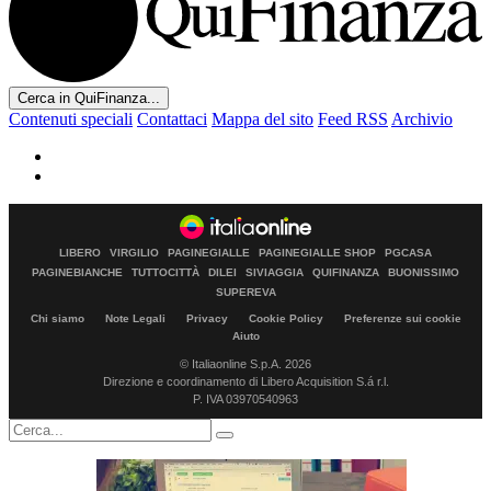
Cerca in QuiFinanza...
Contenuti speciali
Contattaci
Mappa del sito
Feed RSS
Archivio
LIBERO
VIRGILIO
PAGINEGIALLE
PAGINEGIALLE SHOP
PGCASA
PAGINEBIANCHE
TUTTOCITTÀ
DILEI
SIVIAGGIA
QUIFINANZA
BUONISSIMO
SUPEREVA
Chi siamo
Note Legali
Privacy
Cookie Policy
Preferenze sui cookie
Aiuto
© Italiaonline S.p.A. 2026
Direzione e coordinamento di Libero Acquisition S.á r.l.
P. IVA 03970540963