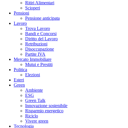
Ritiri Alimentari
Scioperi
Pensioni
Pensione anticipata
Lavoro
Trova Lavoro
Bandi e Concorsi
Diritto del Lavoro
Retribuzioni
Disoccupazione
Partite IVA
Mercato Immobiliare
Mutui e Prestiti
Politica
Elezioni
Esteri
Green
Ambiente
ESG
Green Talk
Innovazione sostenibile
Risparmio energetico
Riciclo
Vivere green
Tecnologia