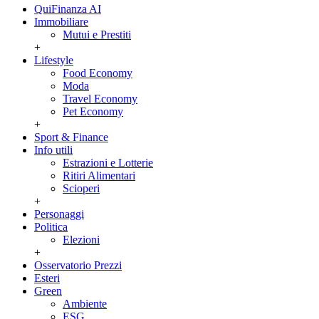
QuiFinanza AI
Immobiliare
Mutui e Prestiti
+
Lifestyle
Food Economy
Moda
Travel Economy
Pet Economy
+
Sport & Finance
Info utili
Estrazioni e Lotterie
Ritiri Alimentari
Scioperi
+
Personaggi
Politica
Elezioni
+
Osservatorio Prezzi
Esteri
Green
Ambiente
ESG