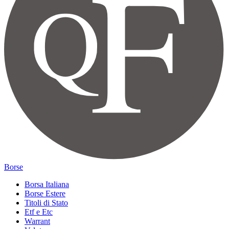
Borse
Borsa Italiana
Borse Estere
Titoli di Stato
Etf e Etc
Warrant