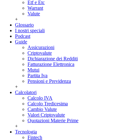
Etf e Etc
Warrant
Valute
+
Glossario
I nostri speciali
Podcast
Guide
Assicurazioni
Criptovalute
Dichiarazione dei Redditi
Fatturazione Elettronica
Mutui
Partita Iva
Pensioni e Previdenza
+
Calcolatori
Calcolo IVA
Calcolo Tredicesima
Cambio Valute
Valori Criptovalute
Quotazioni Materie Prime
+
Tecnologia
Fintech