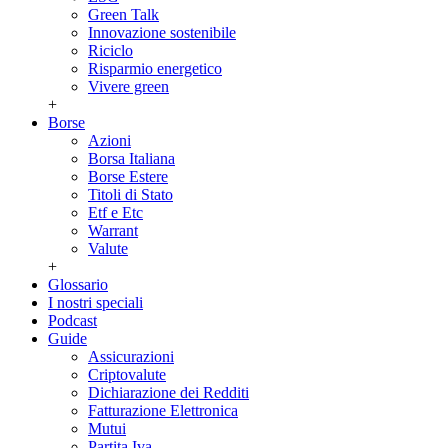
Green Talk
Innovazione sostenibile
Riciclo
Risparmio energetico
Vivere green
+
Borse
Azioni
Borsa Italiana
Borse Estere
Titoli di Stato
Etf e Etc
Warrant
Valute
+
Glossario
I nostri speciali
Podcast
Guide
Assicurazioni
Criptovalute
Dichiarazione dei Redditi
Fatturazione Elettronica
Mutui
Partita Iva