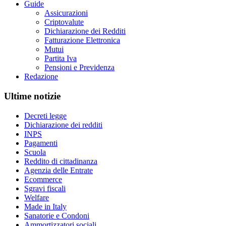
Guide
Assicurazioni
Criptovalute
Dichiarazione dei Redditi
Fatturazione Elettronica
Mutui
Partita Iva
Pensioni e Previdenza
Redazione
Ultime notizie
Decreti legge
Dichiarazione dei redditi
INPS
Pagamenti
Scuola
Reddito di cittadinanza
Agenzia delle Entrate
Ecommerce
Sgravi fiscali
Welfare
Made in Italy
Sanatorie e Condoni
Ammortizzatori sociali