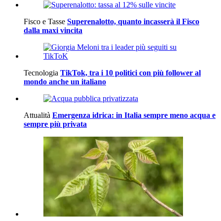
Fisco e Tasse
Superenalotto, quanto incasserà il Fisco
dalla maxi vincita
Tecnologia
TikTok, tra i 10 politici con più follower al
mondo anche un italiano
Attualità
Emergenza idrica: in Italia sempre meno acqua e
sempre più privata