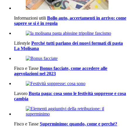
Informazioni utili
Bollo auto, accertamenti in arrivo: come
sapere se si è in regola
Lifestyle
Perché tutti parlano dei nuovi formati di pasta
La Molisana
Fisco e Tasse
Bonus facciate, come accedere alle
agevolazioni nel 2023
Lavoro
Busta paga: cosa sono le festività soppresse e cosa
cambia
Fisco e Tasse
Superminimo: quando, come e perché?