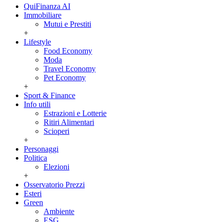
QuiFinanza AI
Immobiliare
Mutui e Prestiti
+
Lifestyle
Food Economy
Moda
Travel Economy
Pet Economy
+
Sport & Finance
Info utili
Estrazioni e Lotterie
Ritiri Alimentari
Scioperi
+
Personaggi
Politica
Elezioni
+
Osservatorio Prezzi
Esteri
Green
Ambiente
ESG