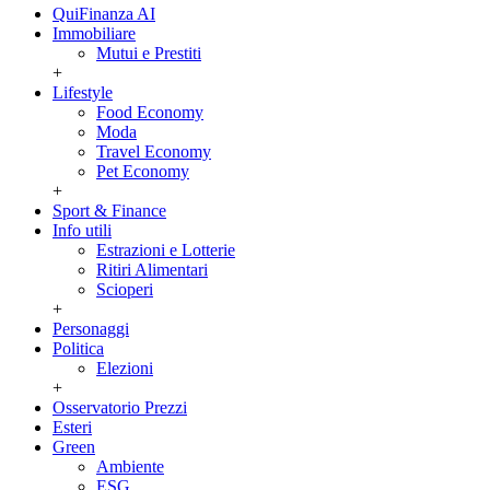
QuiFinanza AI
Immobiliare
Mutui e Prestiti
+
Lifestyle
Food Economy
Moda
Travel Economy
Pet Economy
+
Sport & Finance
Info utili
Estrazioni e Lotterie
Ritiri Alimentari
Scioperi
+
Personaggi
Politica
Elezioni
+
Osservatorio Prezzi
Esteri
Green
Ambiente
ESG