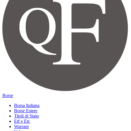
Borse
Borsa Italiana
Borse Estere
Titoli di Stato
Etf e Etc
Warrant