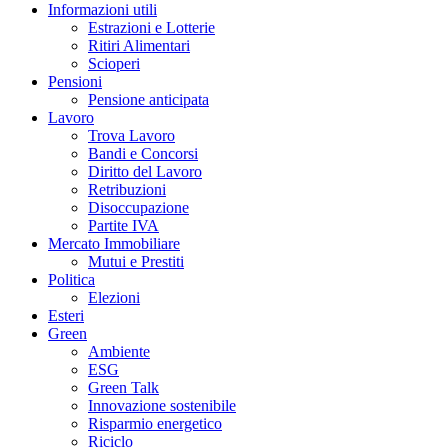
Informazioni utili
Estrazioni e Lotterie
Ritiri Alimentari
Scioperi
Pensioni
Pensione anticipata
Lavoro
Trova Lavoro
Bandi e Concorsi
Diritto del Lavoro
Retribuzioni
Disoccupazione
Partite IVA
Mercato Immobiliare
Mutui e Prestiti
Politica
Elezioni
Esteri
Green
Ambiente
ESG
Green Talk
Innovazione sostenibile
Risparmio energetico
Riciclo