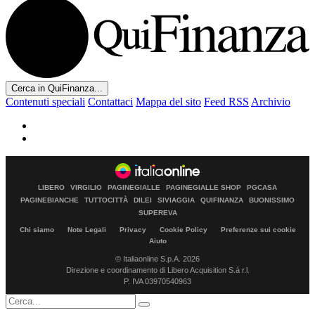
Cerca in QuiFinanza...
Contenuti speciali
Contattaci
Mappa del sito
Feed RSS
Archivio
LIBERO
VIRGILIO
PAGINEGIALLE
PAGINEGIALLE SHOP
PGCASA
PAGINEBIANCHE
TUTTOCITTÀ
DILEI
SIVIAGGIA
QUIFINANZA
BUONISSIMO
SUPEREVA
Chi siamo
Note Legali
Privacy
Cookie Policy
Preferenze sui cookie
Aiuto
© Italiaonline S.p.A. 2026
Direzione e coordinamento di Libero Acquisition S.á r.l.
P. IVA 03970540963