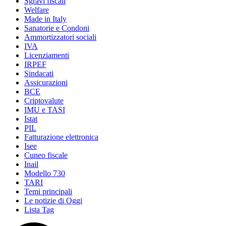
Sgravi fiscali
Welfare
Made in Italy
Sanatorie e Condoni
Ammortizzatori sociali
IVA
Licenziamenti
IRPEF
Sindacati
Assicurazioni
BCE
Criptovalute
IMU e TASI
Istat
PIL
Fatturazione elettronica
Isee
Cuneo fiscale
Inail
Modello 730
TARI
Temi principali
Le notizie di Oggi
Lista Tag