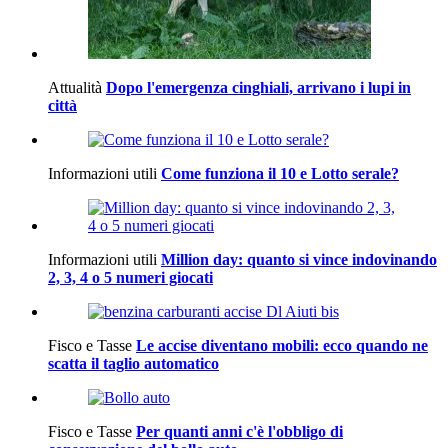
Attualità
Dopo l'emergenza cinghiali, arrivano i lupi in
città
Informazioni utili
Come funziona il 10 e Lotto serale?
Informazioni utili
Million day: quanto si vince indovinando
2, 3, 4 o 5 numeri giocati
Fisco e Tasse
Le accise diventano mobili: ecco quando ne
scatta il taglio automatico
Fisco e Tasse
Per quanti anni c'è l'obbligo di