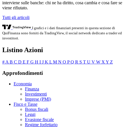
interviene sulle banche: chi ne ha diritto, cosa cambia e cosa fare se
viene rifiutato.
Tutti gli articoli
I grafici e i dati finanziari presenti in questa sezione di
QuiFinanza sono forniti da TradingView, il social network dedicato a trader ed
investitori.
Listino Azioni
#
A
B
C
D
E
F
G
H
I
J
K
L
M
N
O
P
Q
R
S
T
U
V
W
X
Y
Z
Approfondimenti
Economia
Finanza
Investimenti
Imprese (PMI)
Fisco e Tasse
Bonus fiscali
Leggi
Evasione fiscale
Regime forfettario