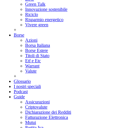
Green Talk
Innovazione sostenibile
Riciclo
Risparmio energetico
Vivere green
+
Borse
Azioni
Borsa Italiana
Borse Estere
Titoli di Stato
Etf e Etc
Warrant
Valute
+
Glossario
I nostri speciali
Podcast
Guide
Assicurazioni
Criptovalute
Dichiarazione dei Redditi
Fatturazione Elettronica
Mutui
Partita Iva