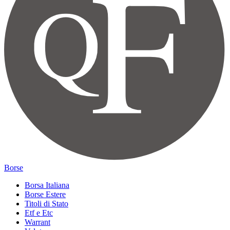
Borse
Borsa Italiana
Borse Estere
Titoli di Stato
Etf e Etc
Warrant