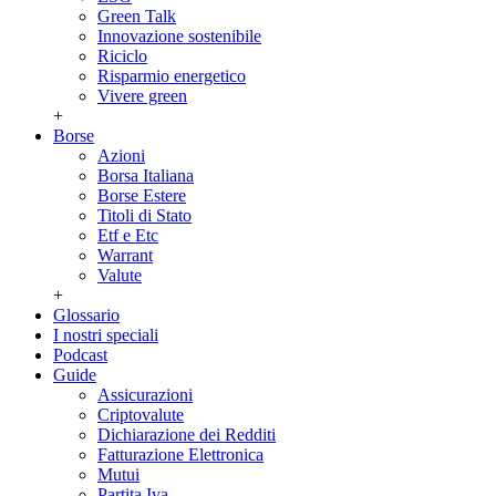
Green Talk
Innovazione sostenibile
Riciclo
Risparmio energetico
Vivere green
+
Borse
Azioni
Borsa Italiana
Borse Estere
Titoli di Stato
Etf e Etc
Warrant
Valute
+
Glossario
I nostri speciali
Podcast
Guide
Assicurazioni
Criptovalute
Dichiarazione dei Redditi
Fatturazione Elettronica
Mutui
Partita Iva