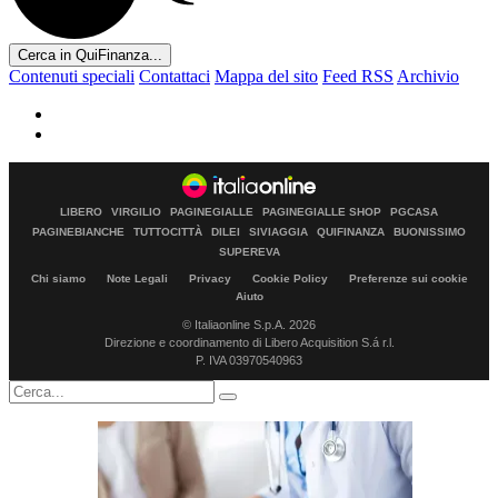
Cerca in QuiFinanza...
Contenuti speciali
Contattaci
Mappa del sito
Feed RSS
Archivio
LIBERO
VIRGILIO
PAGINEGIALLE
PAGINEGIALLE SHOP
PGCASA
PAGINEBIANCHE
TUTTOCITTÀ
DILEI
SIVIAGGIA
QUIFINANZA
BUONISSIMO
SUPEREVA
Chi siamo
Note Legali
Privacy
Cookie Policy
Preferenze sui cookie
Aiuto
© Italiaonline S.p.A. 2026
Direzione e coordinamento di Libero Acquisition S.á r.l.
P. IVA 03970540963