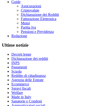
Guide
Assicurazioni
Criptovalute
Dichiarazione dei Redditi
Fatturazione Elettronica
Mutui
Partita Iva
Pensioni e Previdenza
Redazione
Ultime notizie
Decreti legge
Dichiarazione dei redditi
INPS
Pagamenti
Scuola
Reddito di cittadinanza
Agenzia delle Entrate
Ecommerce
Sgravi fiscali
Welfare
Made in Italy
Sanatorie e Condoni
Ammortizzatori sociali