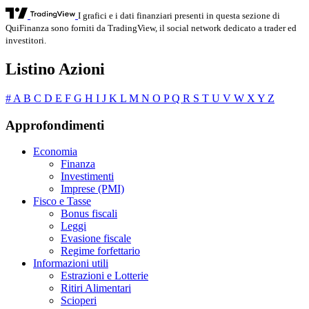
I grafici e i dati finanziari presenti in questa sezione di
QuiFinanza sono forniti da TradingView, il social network dedicato a trader ed
investitori.
Listino Azioni
#
A
B
C
D
E
F
G
H
I
J
K
L
M
N
O
P
Q
R
S
T
U
V
W
X
Y
Z
Approfondimenti
Economia
Finanza
Investimenti
Imprese (PMI)
Fisco e Tasse
Bonus fiscali
Leggi
Evasione fiscale
Regime forfettario
Informazioni utili
Estrazioni e Lotterie
Ritiri Alimentari
Scioperi