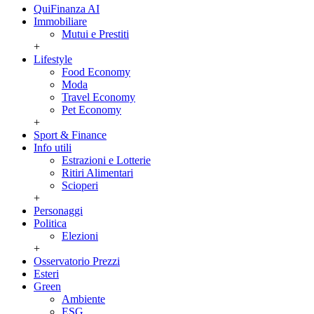
QuiFinanza AI
Immobiliare
Mutui e Prestiti
+
Lifestyle
Food Economy
Moda
Travel Economy
Pet Economy
+
Sport & Finance
Info utili
Estrazioni e Lotterie
Ritiri Alimentari
Scioperi
+
Personaggi
Politica
Elezioni
+
Osservatorio Prezzi
Esteri
Green
Ambiente
ESG