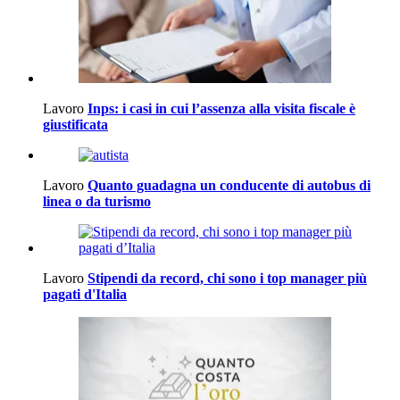
Lavoro
Inps: i casi in cui l’assenza alla visita fiscale è
giustificata
Lavoro
Quanto guadagna un conducente di autobus di
linea o da turismo
Lavoro
Stipendi da record, chi sono i top manager più
pagati d'Italia