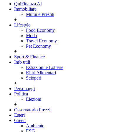
QuiFinanza AI
Immobiliare
Mutui e Prestiti
+
Lifestyle
Food Economy
Moda
Travel Economy
Pet Economy
+
Sport & Finance
Info utili
Estrazioni e Lotterie
Ritiri Alimentari
Scioperi
+
Personaggi
Politica
Elezioni
+
Osservatorio Prezzi
Esteri
Green
Ambiente
ESG