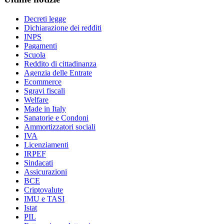
Decreti legge
Dichiarazione dei redditi
INPS
Pagamenti
Scuola
Reddito di cittadinanza
Agenzia delle Entrate
Ecommerce
Sgravi fiscali
Welfare
Made in Italy
Sanatorie e Condoni
Ammortizzatori sociali
IVA
Licenziamenti
IRPEF
Sindacati
Assicurazioni
BCE
Criptovalute
IMU e TASI
Istat
PIL