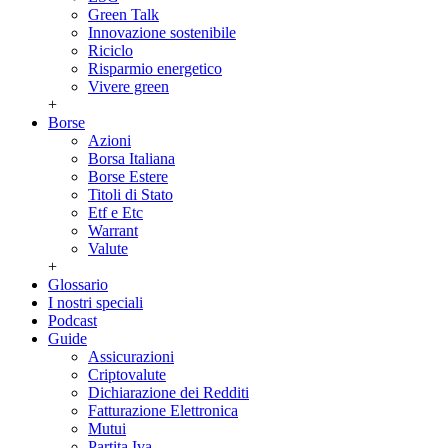
Green Talk
Innovazione sostenibile
Riciclo
Risparmio energetico
Vivere green
+
Borse
Azioni
Borsa Italiana
Borse Estere
Titoli di Stato
Etf e Etc
Warrant
Valute
+
Glossario
I nostri speciali
Podcast
Guide
Assicurazioni
Criptovalute
Dichiarazione dei Redditi
Fatturazione Elettronica
Mutui
Partita Iva