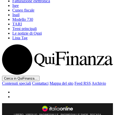
Fatturazione elettronica
Isee
Cuneo fiscale
Inail
Modello 730
TARI
Temi principali
Le notizie di Oggi
Lista Tag
Cerca in QuiFinanza...
Contenuti speciali
Contattaci
Mappa del sito
Feed RSS
Archivio
LIBERO
VIRGILIO
PAGINEGIALLE
PAGINEGIALLE SHOP
PGCASA