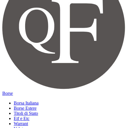
Borse
Borsa Italiana
Borse Estere
Titoli di Stato
Etf e Etc
Warrant