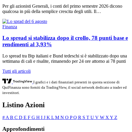
Per gli azionisti Generali, i conti del primo semestre 2026 dicono
qualcosa in più della semplice crescita degli utili. Il…
Finanza
Lo spread si stabilizza dopo il crollo, 78 punti base e
rendimenti al 3,93%
Lo spread tra Btp italiani e Bund tedeschi si è stabilizzato dopo una
settimana di cali e risalite, rimanendo per 24 ore attorno ai 78 punti
Tutti gli articoli
I grafici e i dati finanziari presenti in questa sezione di
QuiFinanza sono forniti da TradingView, il social network dedicato a trader ed
investitori.
Listino Azioni
#
A
B
C
D
E
F
G
H
I
J
K
L
M
N
O
P
Q
R
S
T
U
V
W
X
Y
Z
Approfondimenti