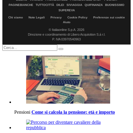
PAGINEBIANCHE
TUTTOCITTÀ
DILEI
SIVIAGGIA
QUIFINANZA
BUONISSIMO
SUPEREVA
Chi siamo
Note Legali
Privacy
Cookie Policy
Preferenze sui cookie
Aiuto
© Italiaonline S.p.A. 2026
Direzione e coordinamento di Libero Acquisition S.á r.l.
P. IVA 03970540963
Pensioni
Come si calcola la pensione: età e importo