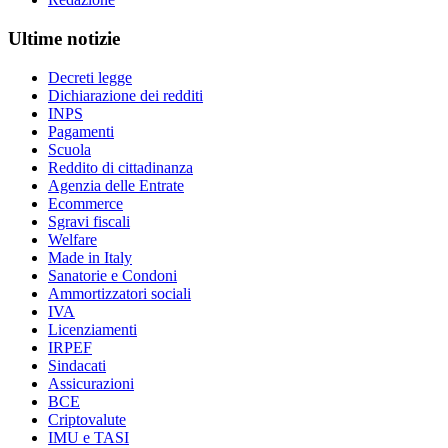
Ultime notizie
Decreti legge
Dichiarazione dei redditi
INPS
Pagamenti
Scuola
Reddito di cittadinanza
Agenzia delle Entrate
Ecommerce
Sgravi fiscali
Welfare
Made in Italy
Sanatorie e Condoni
Ammortizzatori sociali
IVA
Licenziamenti
IRPEF
Sindacati
Assicurazioni
BCE
Criptovalute
IMU e TASI