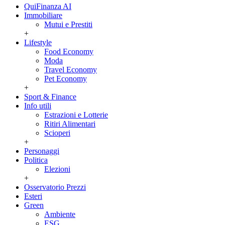
QuiFinanza AI
Immobiliare
Mutui e Prestiti
+
Lifestyle
Food Economy
Moda
Travel Economy
Pet Economy
+
Sport & Finance
Info utili
Estrazioni e Lotterie
Ritiri Alimentari
Scioperi
+
Personaggi
Politica
Elezioni
+
Osservatorio Prezzi
Esteri
Green
Ambiente
ESG