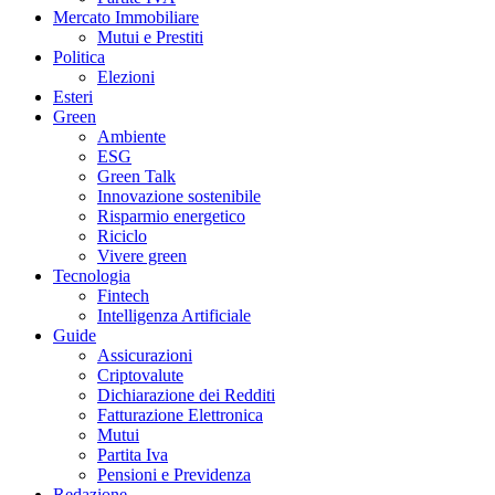
Mercato Immobiliare
Mutui e Prestiti
Politica
Elezioni
Esteri
Green
Ambiente
ESG
Green Talk
Innovazione sostenibile
Risparmio energetico
Riciclo
Vivere green
Tecnologia
Fintech
Intelligenza Artificiale
Guide
Assicurazioni
Criptovalute
Dichiarazione dei Redditi
Fatturazione Elettronica
Mutui
Partita Iva
Pensioni e Previdenza
Redazione