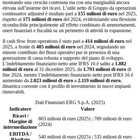
mostrando una crescita contenuta ma con una marginalità ancora
elevata sull’insieme dei ricavi. L’utile netto di Gruppo da operazioni
continuative adjusted è risultato pari a
155 milioni di euro
nel 2025,
rispetto ai
175 milioni di euro
del 2024, evidenziando una flessione
riconducibile principalmente all’effetto combinato di ammortamenti,
oneri finanziari e fiscalità su un perimetro di attività in espansione.
Il cash flow from operations è stato pari a
414 milioni di euro
nel
2025, a fronte di
485 milioni di euro
nel 2024, segnalando un
minore contributo dei flussi operativi pur in presenza di una
generazione di cassa robusta a supporto del piano di sviluppo.
L’indebitamento finanziario netto ante IFRS 16 è salito a
1.882
milioni di euro
al 31 dicembre 2025, da
1.793 milioni di euro
di
fine 2024, mentre l’indebitamento finanziario netto post IFRS 16 è
aumentato da
2.023 milioni di euro
a
2.119 milioni di euro
,
dinamica coerente con il profilo di investimento in nuovi impianti
rinnovabili.
Dati Finanziari ERG S.p.A. (2025)
Indicatore
Valore
Ricavi /
803 milioni di euro (2025) ; 789 milioni di euro
Margine di
(2024)
intermediazione
EBITDA /
540 milioni di euro (2025) ; 535 milioni di euro
Risultato