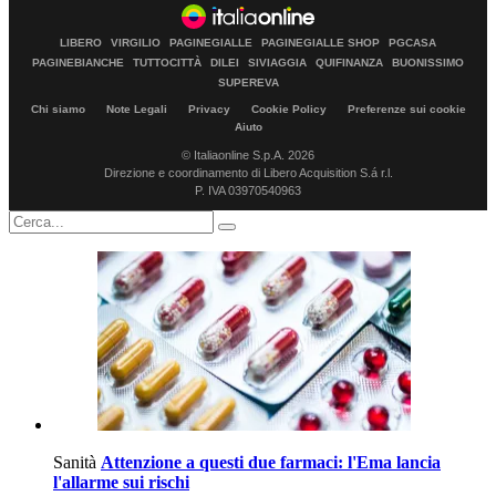
LIBERO
VIRGILIO
PAGINEGIALLE
PAGINEGIALLE SHOP
PGCASA
PAGINEBIANCHE
TUTTOCITTÀ
DILEI
SIVIAGGIA
QUIFINANZA
BUONISSIMO
SUPEREVA
Chi siamo
Note Legali
Privacy
Cookie Policy
Preferenze sui cookie
Aiuto
© Italiaonline S.p.A. 2026
Direzione e coordinamento di Libero Acquisition S.á r.l.
P. IVA 03970540963
Sanità
Attenzione a questi due farmaci: l'Ema lancia
l'allarme sui rischi