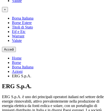
Valute
+
Borsa Italiana
Borse Estere
Titoli di Stato
Etf e Etc
Warrant
Valute
Accedi
Home
Borse
Borsa Italiana
Azioni
ERG S.p.A.
ERG S.p.A.
ERG S.p.A. è uno dei principali operatori italiani nel settore delle
energie rinnovabili, attivo prevalentemente nella produzione di
energia elettrica da fonti eolica e solare, con un portafoglio di
impianti distribuito in Italia e in diversi Paesi europei. La società,