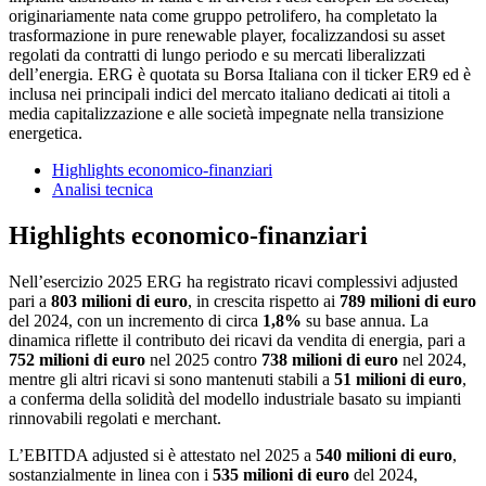
originariamente nata come gruppo petrolifero, ha completato la
trasformazione in pure renewable player, focalizzandosi su asset
regolati da contratti di lungo periodo e su mercati liberalizzati
dell’energia. ERG è quotata su Borsa Italiana con il ticker ER9 ed è
inclusa nei principali indici del mercato italiano dedicati ai titoli a
media capitalizzazione e alle società impegnate nella transizione
energetica.
Highlights economico-finanziari
Analisi tecnica
Highlights economico-finanziari
Nell’esercizio 2025 ERG ha registrato ricavi complessivi adjusted
pari a
803 milioni di euro
, in crescita rispetto ai
789 milioni di euro
del 2024, con un incremento di circa
1,8%
su base annua. La
dinamica riflette il contributo dei ricavi da vendita di energia, pari a
752 milioni di euro
nel 2025 contro
738 milioni di euro
nel 2024,
mentre gli altri ricavi si sono mantenuti stabili a
51 milioni di euro
,
a conferma della solidità del modello industriale basato su impianti
rinnovabili regolati e merchant.
L’EBITDA adjusted si è attestato nel 2025 a
540 milioni di euro
,
sostanzialmente in linea con i
535 milioni di euro
del 2024,