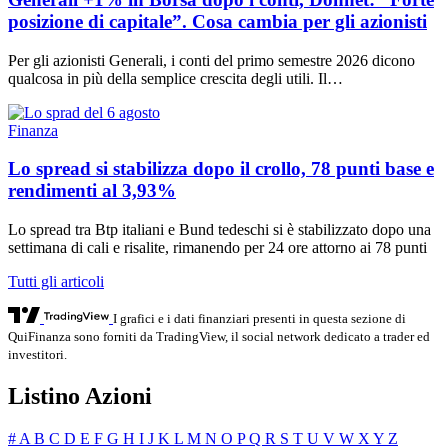
posizione di capitale”. Cosa cambia per gli azionisti
Per gli azionisti Generali, i conti del primo semestre 2026 dicono
qualcosa in più della semplice crescita degli utili. Il…
Finanza
Lo spread si stabilizza dopo il crollo, 78 punti base e
rendimenti al 3,93%
Lo spread tra Btp italiani e Bund tedeschi si è stabilizzato dopo una
settimana di cali e risalite, rimanendo per 24 ore attorno ai 78 punti
Tutti gli articoli
I grafici e i dati finanziari presenti in questa sezione di
QuiFinanza sono forniti da TradingView, il social network dedicato a trader ed
investitori.
Listino Azioni
#
A
B
C
D
E
F
G
H
I
J
K
L
M
N
O
P
Q
R
S
T
U
V
W
X
Y
Z