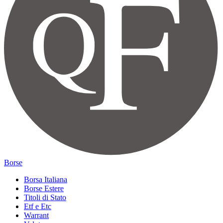
Borse
Borsa Italiana
Borse Estere
Titoli di Stato
Etf e Etc
Warrant