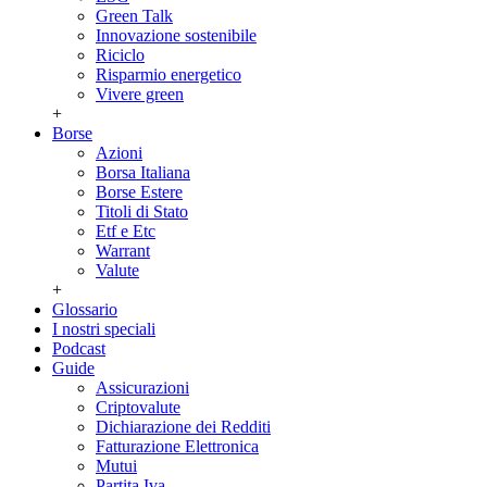
Green Talk
Innovazione sostenibile
Riciclo
Risparmio energetico
Vivere green
+
Borse
Azioni
Borsa Italiana
Borse Estere
Titoli di Stato
Etf e Etc
Warrant
Valute
+
Glossario
I nostri speciali
Podcast
Guide
Assicurazioni
Criptovalute
Dichiarazione dei Redditi
Fatturazione Elettronica
Mutui
Partita Iva