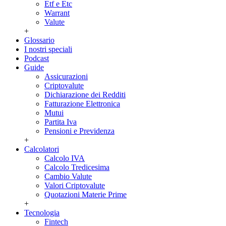
Etf e Etc
Warrant
Valute
+
Glossario
I nostri speciali
Podcast
Guide
Assicurazioni
Criptovalute
Dichiarazione dei Redditi
Fatturazione Elettronica
Mutui
Partita Iva
Pensioni e Previdenza
+
Calcolatori
Calcolo IVA
Calcolo Tredicesima
Cambio Valute
Valori Criptovalute
Quotazioni Materie Prime
+
Tecnologia
Fintech