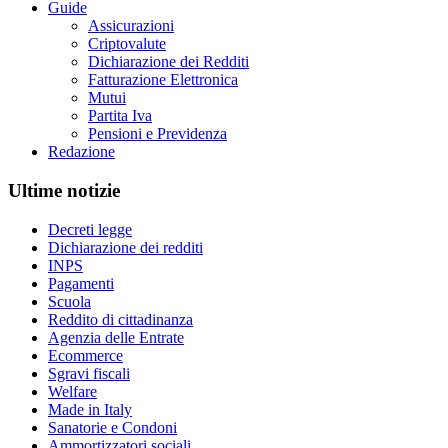
Guide
Assicurazioni
Criptovalute
Dichiarazione dei Redditi
Fatturazione Elettronica
Mutui
Partita Iva
Pensioni e Previdenza
Redazione
Ultime notizie
Decreti legge
Dichiarazione dei redditi
INPS
Pagamenti
Scuola
Reddito di cittadinanza
Agenzia delle Entrate
Ecommerce
Sgravi fiscali
Welfare
Made in Italy
Sanatorie e Condoni
Ammortizzatori sociali