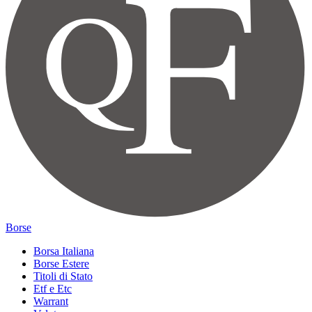
Borse
Borsa Italiana
Borse Estere
Titoli di Stato
Etf e Etc
Warrant