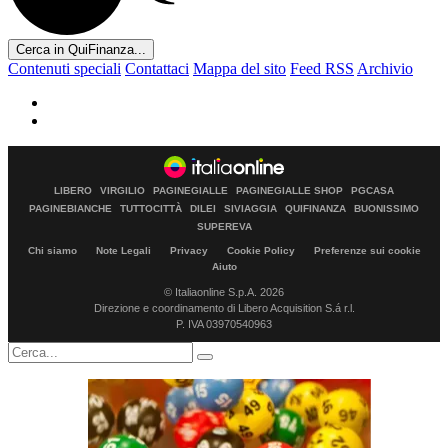
Cerca in QuiFinanza...
Contenuti speciali
Contattaci
Mappa del sito
Feed RSS
Archivio
LIBERO
VIRGILIO
PAGINEGIALLE
PAGINEGIALLE SHOP
PGCASA
PAGINEBIANCHE
TUTTOCITTÀ
DILEI
SIVIAGGIA
QUIFINANZA
BUONISSIMO
SUPEREVA
Chi siamo
Note Legali
Privacy
Cookie Policy
Preferenze sui cookie
Aiuto
© Italiaonline S.p.A. 2026
Direzione e coordinamento di Libero Acquisition S.á r.l.
P. IVA 03970540963