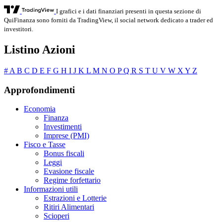
I grafici e i dati finanziari presenti in questa sezione di
QuiFinanza sono forniti da TradingView, il social network dedicato a trader ed
investitori.
Listino Azioni
#
A
B
C
D
E
F
G
H
I
J
K
L
M
N
O
P
Q
R
S
T
U
V
W
X
Y
Z
Approfondimenti
Economia
Finanza
Investimenti
Imprese (PMI)
Fisco e Tasse
Bonus fiscali
Leggi
Evasione fiscale
Regime forfettario
Informazioni utili
Estrazioni e Lotterie
Ritiri Alimentari
Scioperi