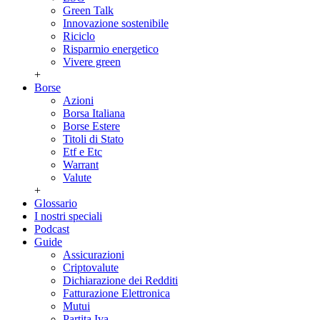
Green Talk
Innovazione sostenibile
Riciclo
Risparmio energetico
Vivere green
+
Borse
Azioni
Borsa Italiana
Borse Estere
Titoli di Stato
Etf e Etc
Warrant
Valute
+
Glossario
I nostri speciali
Podcast
Guide
Assicurazioni
Criptovalute
Dichiarazione dei Redditi
Fatturazione Elettronica
Mutui
Partita Iva