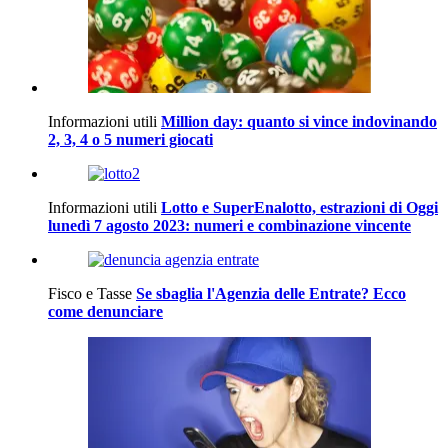
Informazioni utili
Million day: quanto si vince indovinando
2, 3, 4 o 5 numeri giocati
Informazioni utili
Lotto e SuperEnalotto, estrazioni di Oggi
lunedì 7 agosto 2023: numeri e combinazione vincente
Fisco e Tasse
Se sbaglia l'Agenzia delle Entrate? Ecco
come denunciare