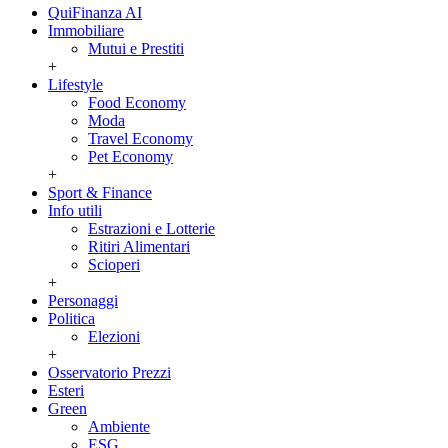
QuiFinanza AI
Immobiliare
Mutui e Prestiti
+
Lifestyle
Food Economy
Moda
Travel Economy
Pet Economy
+
Sport & Finance
Info utili
Estrazioni e Lotterie
Ritiri Alimentari
Scioperi
+
Personaggi
Politica
Elezioni
+
Osservatorio Prezzi
Esteri
Green
Ambiente
ESG