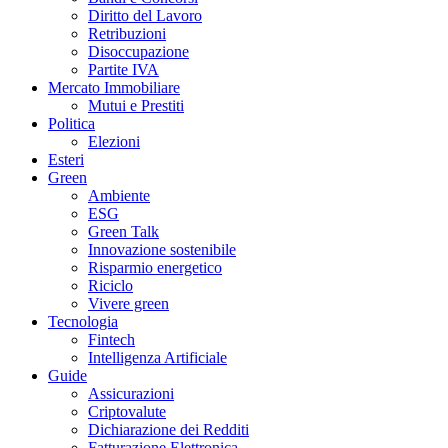
Diritto del Lavoro
Retribuzioni
Disoccupazione
Partite IVA
Mercato Immobiliare
Mutui e Prestiti
Politica
Elezioni
Esteri
Green
Ambiente
ESG
Green Talk
Innovazione sostenibile
Risparmio energetico
Riciclo
Vivere green
Tecnologia
Fintech
Intelligenza Artificiale
Guide
Assicurazioni
Criptovalute
Dichiarazione dei Redditi
Fatturazione Elettronica