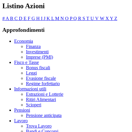
Listino Azioni
#
A
B
C
D
E
F
G
H
I
J
K
L
M
N
O
P
Q
R
S
T
U
V
W
X
Y
Z
Approfondimenti
Economia
Finanza
Investimenti
Imprese (PMI)
Fisco e Tasse
Bonus fiscali
Leggi
Evasione fiscale
Regime forfettario
Informazioni utili
Estrazioni e Lotterie
Ritiri Alimentari
Scioperi
Pensioni
Pensione anticipata
Lavoro
Trova Lavoro
Bandi e Concorsi