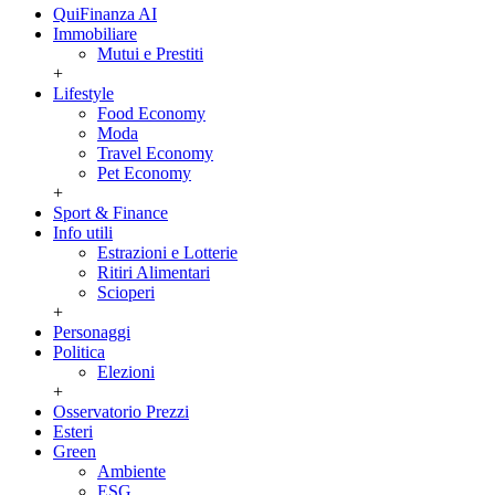
QuiFinanza AI
Immobiliare
Mutui e Prestiti
+
Lifestyle
Food Economy
Moda
Travel Economy
Pet Economy
+
Sport & Finance
Info utili
Estrazioni e Lotterie
Ritiri Alimentari
Scioperi
+
Personaggi
Politica
Elezioni
+
Osservatorio Prezzi
Esteri
Green
Ambiente
ESG