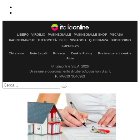
LIBERO
VIRGILIO
PAGINEGIALLE
PAGINEGIALLE SHOP
PGCASA
PAGINEBIANCHE
TUTTOCITTÀ
DILEI
SIVIAGGIA
QUIFINANZA
BUONISSIMO
SUPEREVA
Chi siamo
Note Legali
Privacy
Cookie Policy
Preferenze sui cookie
Aiuto
© Italiaonline S.p.A. 2026
Direzione e coordinamento di Libero Acquisition S.á r.l.
P. IVA 03970540963