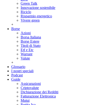
Green Talk
Innovazione sostenibile
Riciclo
Risparmio energetico
Vivere green
+
Borse
Azioni
Borsa Italiana
Borse Estere
Titoli di Stato
Etf e Etc
Warrant
Valute
+
Glossario
I nostri speciali
Podcast
Guide
Assicurazioni
Criptovalute
Dichiarazione dei Redditi
Fatturazione Elettronica
Mutui
Partita Iva