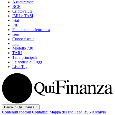
Assicurazioni
BCE
Criptovalute
IMU e TASI
Istat
PIL
Fatturazione elettronica
Isee
Cuneo fiscale
Inail
Modello 730
TARI
Temi principali
Le notizie di Oggi
Lista Tag
Cerca in QuiFinanza...
Contenuti speciali
Contattaci
Mappa del sito
Feed RSS
Archivio