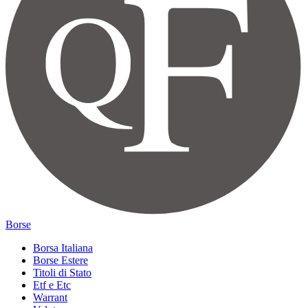
Borse
Borsa Italiana
Borse Estere
Titoli di Stato
Etf e Etc
Warrant