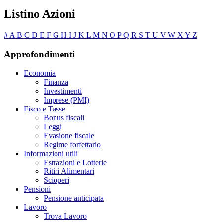
Listino Azioni
#
A
B
C
D
E
F
G
H
I
J
K
L
M
N
O
P
Q
R
S
T
U
V
W
X
Y
Z
Approfondimenti
Economia
Finanza
Investimenti
Imprese (PMI)
Fisco e Tasse
Bonus fiscali
Leggi
Evasione fiscale
Regime forfettario
Informazioni utili
Estrazioni e Lotterie
Ritiri Alimentari
Scioperi
Pensioni
Pensione anticipata
Lavoro
Trova Lavoro