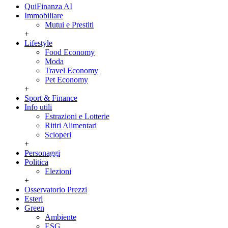
QuiFinanza AI
Immobiliare
Mutui e Prestiti
+
Lifestyle
Food Economy
Moda
Travel Economy
Pet Economy
+
Sport & Finance
Info utili
Estrazioni e Lotterie
Ritiri Alimentari
Scioperi
+
Personaggi
Politica
Elezioni
+
Osservatorio Prezzi
Esteri
Green
Ambiente
ESG