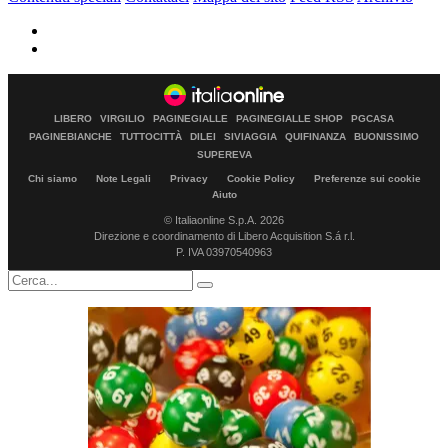
LIBERO
VIRGILIO
PAGINEGIALLE
PAGINEGIALLE SHOP
PGCASA
PAGINEBIANCHE
TUTTOCITTÀ
DILEI
SIVIAGGIA
QUIFINANZA
BUONISSIMO
SUPEREVA
Chi siamo
Note Legali
Privacy
Cookie Policy
Preferenze sui cookie
Aiuto
© Italiaonline S.p.A. 2026
Direzione e coordinamento di Libero Acquisition S.á r.l.
P. IVA 03970540963