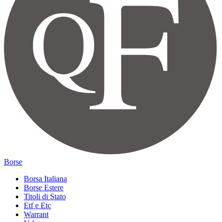
Borse
Borsa Italiana
Borse Estere
Titoli di Stato
Etf e Etc
Warrant