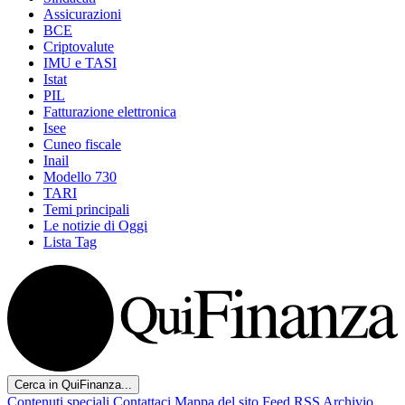
Assicurazioni
BCE
Criptovalute
IMU e TASI
Istat
PIL
Fatturazione elettronica
Isee
Cuneo fiscale
Inail
Modello 730
TARI
Temi principali
Le notizie di Oggi
Lista Tag
Cerca in QuiFinanza...
Contenuti speciali
Contattaci
Mappa del sito
Feed RSS
Archivio