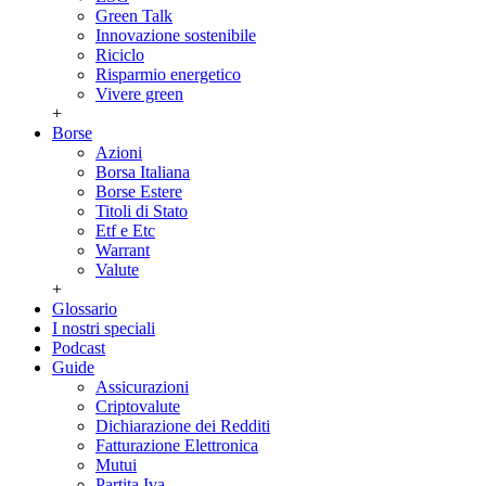
Green Talk
Innovazione sostenibile
Riciclo
Risparmio energetico
Vivere green
+
Borse
Azioni
Borsa Italiana
Borse Estere
Titoli di Stato
Etf e Etc
Warrant
Valute
+
Glossario
I nostri speciali
Podcast
Guide
Assicurazioni
Criptovalute
Dichiarazione dei Redditi
Fatturazione Elettronica
Mutui
Partita Iva