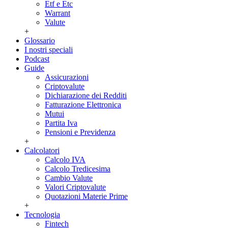
Etf e Etc
Warrant
Valute
+
Glossario
I nostri speciali
Podcast
Guide
Assicurazioni
Criptovalute
Dichiarazione dei Redditi
Fatturazione Elettronica
Mutui
Partita Iva
Pensioni e Previdenza
+
Calcolatori
Calcolo IVA
Calcolo Tredicesima
Cambio Valute
Valori Criptovalute
Quotazioni Materie Prime
+
Tecnologia
Fintech