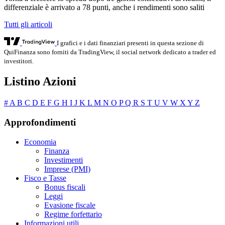
differenziale è arrivato a 78 punti, anche i rendimenti sono saliti
Tutti gli articoli
I grafici e i dati finanziari presenti in questa sezione di
QuiFinanza sono forniti da TradingView, il social network dedicato a trader ed
investitori.
Listino Azioni
#
A
B
C
D
E
F
G
H
I
J
K
L
M
N
O
P
Q
R
S
T
U
V
W
X
Y
Z
Approfondimenti
Economia
Finanza
Investimenti
Imprese (PMI)
Fisco e Tasse
Bonus fiscali
Leggi
Evasione fiscale
Regime forfettario
Informazioni utili