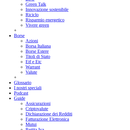
Green Talk
Innovazione sostenibile
Riciclo
Risparmio energetico
Vivere green
+
Borse
Azioni
Borsa Italiana
Borse Estere
Titoli di Stato
Etf e Etc
Warrant
Valute
+
Glossario
I nostri speciali
Podcast
Guide
Assicurazioni
Criptovalute
Dichiarazione dei Redditi
Fatturazione Elettronica
Mutui
Partita Iva