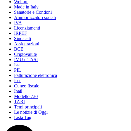
Welfare
Made in Italy
Sanatorie e Condoni
Ammortizzatori sociali
IVA
Licenziamenti
IRPEF
Sindacati
Assicurazioni
BCE
Criptovalute
IMU e TASI
Istat
PIL
Fatturazione elettronica
Isee
Cuneo fiscale
Inail
Modello 730
TARI
Temi principali
Le notizie di Oggi
Lista Tag