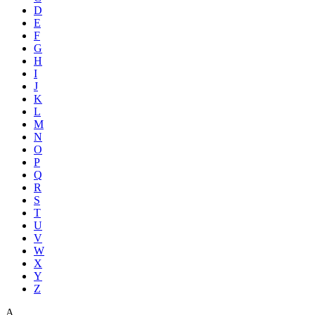
D
E
F
G
H
I
J
K
L
M
N
O
P
Q
R
S
T
U
V
W
X
Y
Z
A