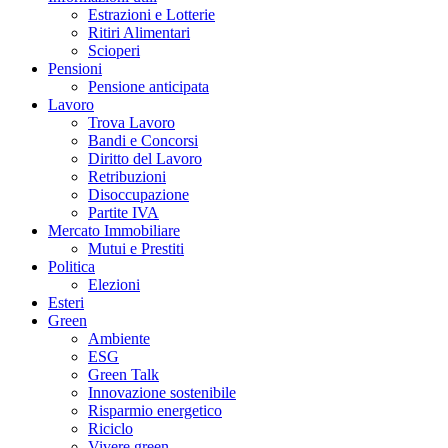
Estrazioni e Lotterie
Ritiri Alimentari
Scioperi
Pensioni
Pensione anticipata
Lavoro
Trova Lavoro
Bandi e Concorsi
Diritto del Lavoro
Retribuzioni
Disoccupazione
Partite IVA
Mercato Immobiliare
Mutui e Prestiti
Politica
Elezioni
Esteri
Green
Ambiente
ESG
Green Talk
Innovazione sostenibile
Risparmio energetico
Riciclo
Vivere green