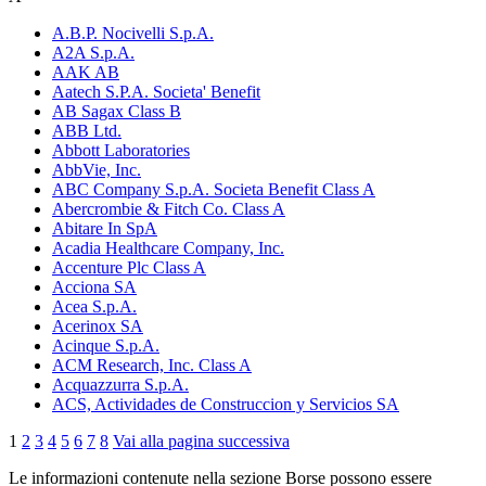
A.B.P. Nocivelli S.p.A.
A2A S.p.A.
AAK AB
Aatech S.P.A. Societa' Benefit
AB Sagax Class B
ABB Ltd.
Abbott Laboratories
AbbVie, Inc.
ABC Company S.p.A. Societa Benefit Class A
Abercrombie & Fitch Co. Class A
Abitare In SpA
Acadia Healthcare Company, Inc.
Accenture Plc Class A
Acciona SA
Acea S.p.A.
Acerinox SA
Acinque S.p.A.
ACM Research, Inc. Class A
Acquazzurra S.p.A.
ACS, Actividades de Construccion y Servicios SA
1
2
3
4
5
6
7
8
Vai alla pagina successiva
Le informazioni contenute nella sezione Borse possono essere