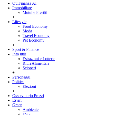
QuiFinanza AI
Immobiliare
Mutui e Prestiti
+
Lifestyle
Food Economy
Moda
Travel Economy
Pet Economy
+
Sport & Finance
Info utili
Estrazioni e Lotterie
Ritiri Alimentari
Scioperi
+
Personaggi
Politica
Elezioni
+
Osservatorio Prezzi
Esteri
Green
Ambiente
ESG