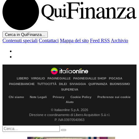
Cerca in QuiFinanza...
Contenuti speciali
Contattaci
Mappa del sito
Feed RSS
Archivio
LIBERO
VIRGILIO
PAGINEGIALLE
PAGINEGIALLE SHOP
PGCASA
PAGINEBIANCHE
TUTTOCITTÀ
DILEI
SIVIAGGIA
QUIFINANZA
BUONISSIMO
SUPEREVA
Chi siamo
Note Legali
Privacy
Cookie Policy
Preferenze sui cookie
Aiuto
© Italiaonline S.p.A. 2026
Direzione e coordinamento di Libero Acquisition S.á r.l.
P. IVA 03970540963