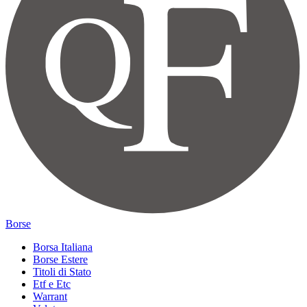
Borse
Borsa Italiana
Borse Estere
Titoli di Stato
Etf e Etc
Warrant