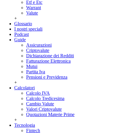
Etf e Etc
Warrant
Valute
+
Glossario
I nostri speciali
Podcast
Guide
Assicurazioni
Criptovalute
Dichiarazione dei Redditi
Fatturazione Elettronica
Mutui
Partita Iva
Pensioni e Previdenza
+
Calcolatori
Calcolo IVA
Calcolo Tredicesima
Cambio Valute
Valori Criptovalute
Quotazioni Materie Prime
+
Tecnologia
Fintech