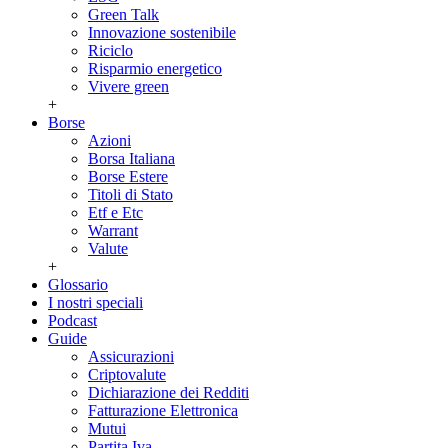
Green Talk
Innovazione sostenibile
Riciclo
Risparmio energetico
Vivere green
+
Borse
Azioni
Borsa Italiana
Borse Estere
Titoli di Stato
Etf e Etc
Warrant
Valute
+
Glossario
I nostri speciali
Podcast
Guide
Assicurazioni
Criptovalute
Dichiarazione dei Redditi
Fatturazione Elettronica
Mutui
Partita Iva