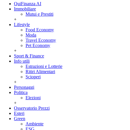
QuiFinanza AI
Immobiliare
Mutui e Prestiti
+
Lifestyle
Food Economy
Moda
Travel Economy
Pet Economy
+
Sport & Finance
Info utili
Estrazioni e Lotterie
Ritiri Alimentari
Scioperi
+
Personaggi
Politica
Elezioni
+
Osservatorio Prezzi
Esteri
Green
Ambiente
ESG