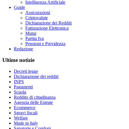
Intelligenza Artificiale
Guide
Assicurazioni
Criptovalute
Dichiarazione dei Redditi
Fatturazione Elettronica
Mutui
Partita Iva
Pensioni e Previdenza
Redazione
Ultime notizie
Decreti legge
Dichiarazione dei redditi
INPS
Pagamenti
Scuola
Reddito di cittadinanza
Agenzia delle Entrate
Ecommerce
Sgravi fiscali
Welfare
Made in Italy
Sanatorie e Condoni