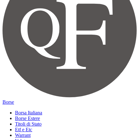
Borse
Borsa Italiana
Borse Estere
Titoli di Stato
Etf e Etc
Warrant