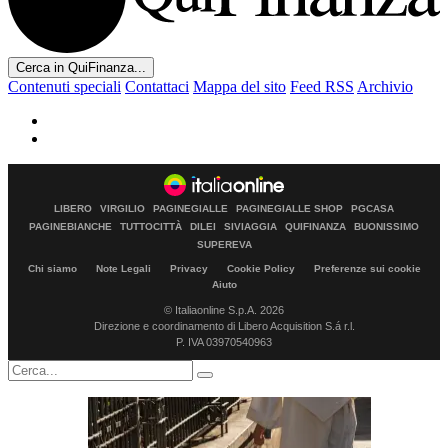
Cerca in QuiFinanza...
Contenuti speciali
Contattaci
Mappa del sito
Feed RSS
Archivio
LIBERO
VIRGILIO
PAGINEGIALLE
PAGINEGIALLE SHOP
PGCASA
PAGINEBIANCHE
TUTTOCITTÀ
DILEI
SIVIAGGIA
QUIFINANZA
BUONISSIMO
SUPEREVA
Chi siamo
Note Legali
Privacy
Cookie Policy
Preferenze sui cookie
Aiuto
© Italiaonline S.p.A. 2026
Direzione e coordinamento di Libero Acquisition S.á r.l.
P. IVA 03970540963