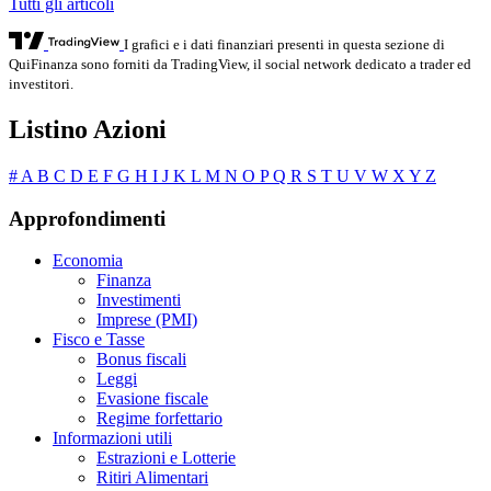
Tutti gli articoli
I grafici e i dati finanziari presenti in questa sezione di
QuiFinanza sono forniti da TradingView, il social network dedicato a trader ed
investitori.
Listino Azioni
#
A
B
C
D
E
F
G
H
I
J
K
L
M
N
O
P
Q
R
S
T
U
V
W
X
Y
Z
Approfondimenti
Economia
Finanza
Investimenti
Imprese (PMI)
Fisco e Tasse
Bonus fiscali
Leggi
Evasione fiscale
Regime forfettario
Informazioni utili
Estrazioni e Lotterie
Ritiri Alimentari