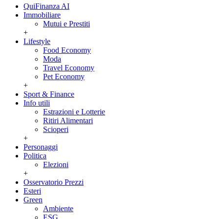
QuiFinanza AI
Immobiliare
Mutui e Prestiti
+
Lifestyle
Food Economy
Moda
Travel Economy
Pet Economy
+
Sport & Finance
Info utili
Estrazioni e Lotterie
Ritiri Alimentari
Scioperi
+
Personaggi
Politica
Elezioni
+
Osservatorio Prezzi
Esteri
Green
Ambiente
ESG