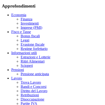
Approfondimenti
Economia
Finanza
Investimenti
Imprese (PMI)
Fisco e Tasse
Bonus fiscali
Leggi
Evasione fiscale
Regime forfettario
Informazioni utili
Estrazioni e Lotterie
Ritiri Alimentari
Scioperi
Pensioni
Pensione anticipata
Lavoro
Trova Lavoro
Bandi e Concorsi
Diritto del Lavoro
Retribuzioni
Disoccupazione
Partite IVA