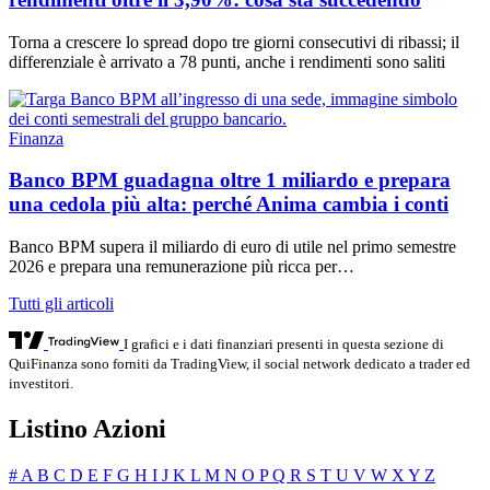
Torna a crescere lo spread dopo tre giorni consecutivi di ribassi; il
differenziale è arrivato a 78 punti, anche i rendimenti sono saliti
Finanza
Banco BPM guadagna oltre 1 miliardo e prepara
una cedola più alta: perché Anima cambia i conti
Banco BPM supera il miliardo di euro di utile nel primo semestre
2026 e prepara una remunerazione più ricca per…
Tutti gli articoli
I grafici e i dati finanziari presenti in questa sezione di
QuiFinanza sono forniti da TradingView, il social network dedicato a trader ed
investitori.
Listino Azioni
#
A
B
C
D
E
F
G
H
I
J
K
L
M
N
O
P
Q
R
S
T
U
V
W
X
Y
Z