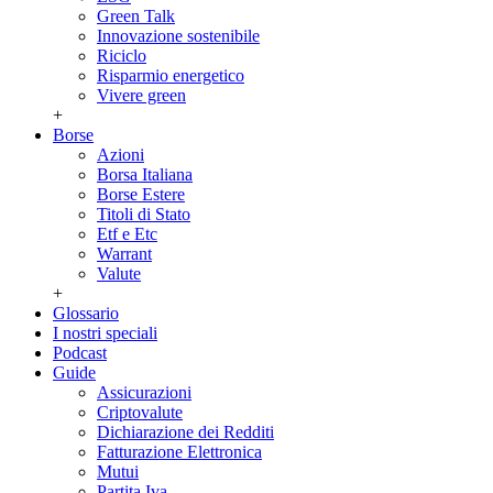
Green Talk
Innovazione sostenibile
Riciclo
Risparmio energetico
Vivere green
+
Borse
Azioni
Borsa Italiana
Borse Estere
Titoli di Stato
Etf e Etc
Warrant
Valute
+
Glossario
I nostri speciali
Podcast
Guide
Assicurazioni
Criptovalute
Dichiarazione dei Redditi
Fatturazione Elettronica
Mutui
Partita Iva