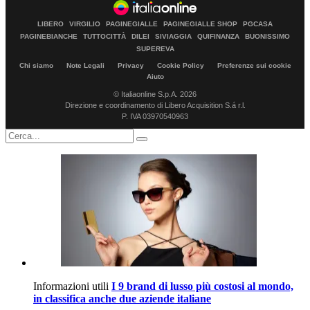
LIBERO
VIRGILIO
PAGINEGIALLE
PAGINEGIALLE SHOP
PGCASA
PAGINEBIANCHE
TUTTOCITTÀ
DILEI
SIVIAGGIA
QUIFINANZA
BUONISSIMO
SUPEREVA
Chi siamo
Note Legali
Privacy
Cookie Policy
Preferenze sui cookie
Aiuto
© Italiaonline S.p.A. 2026
Direzione e coordinamento di Libero Acquisition S.á r.l.
P. IVA 03970540963
Informazioni utili
I 9 brand di lusso più costosi al mondo,
in classifica anche due aziende italiane