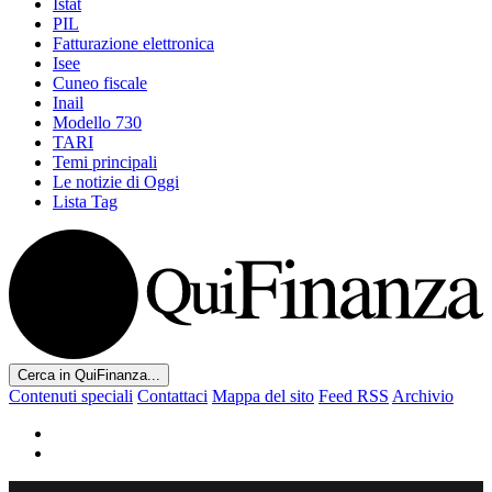
Istat
PIL
Fatturazione elettronica
Isee
Cuneo fiscale
Inail
Modello 730
TARI
Temi principali
Le notizie di Oggi
Lista Tag
Cerca in QuiFinanza...
Contenuti speciali
Contattaci
Mappa del sito
Feed RSS
Archivio