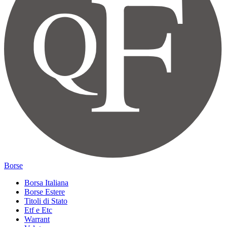
Borse
Borsa Italiana
Borse Estere
Titoli di Stato
Etf e Etc
Warrant