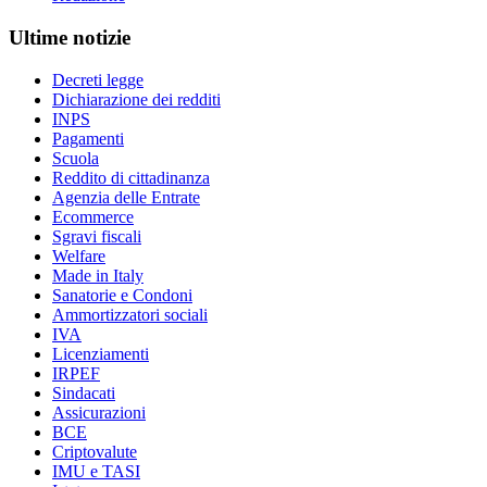
Ultime notizie
Decreti legge
Dichiarazione dei redditi
INPS
Pagamenti
Scuola
Reddito di cittadinanza
Agenzia delle Entrate
Ecommerce
Sgravi fiscali
Welfare
Made in Italy
Sanatorie e Condoni
Ammortizzatori sociali
IVA
Licenziamenti
IRPEF
Sindacati
Assicurazioni
BCE
Criptovalute
IMU e TASI