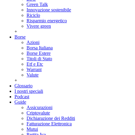
Green Talk
Innovazione sostenibile
Riciclo
Risparmio energetico
Vivere green
+
Borse
Azioni
Borsa Italiana
Borse Estere
Titoli di Stato
Etf e Etc
Warrant
Valute
+
Glossario
I nostri speciali
Podcast
Guide
Assicurazioni
Criptovalute
Dichiarazione dei Redditi
Fatturazione Elettronica
Mutui
Partita Iva