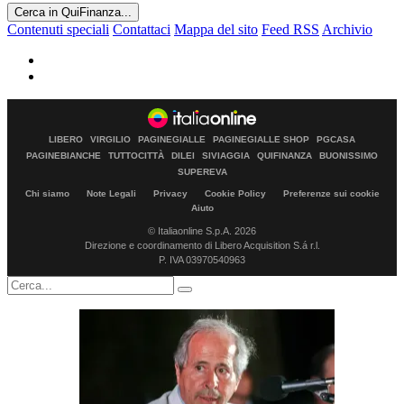
Cerca in QuiFinanza...
Contenuti speciali
Contattaci
Mappa del sito
Feed RSS
Archivio
LIBERO
VIRGILIO
PAGINEGIALLE
PAGINEGIALLE SHOP
PGCASA
PAGINEBIANCHE
TUTTOCITTÀ
DILEI
SIVIAGGIA
QUIFINANZA
BUONISSIMO
SUPEREVA
Chi siamo
Note Legali
Privacy
Cookie Policy
Preferenze sui cookie
Aiuto
© Italiaonline S.p.A. 2026
Direzione e coordinamento di Libero Acquisition S.á r.l.
P. IVA 03970540963