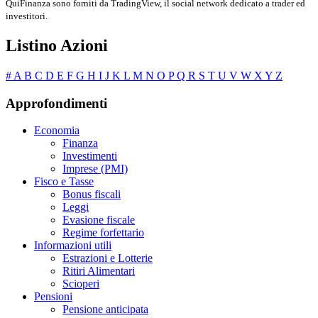
QuiFinanza sono forniti da TradingView, il social network dedicato a trader ed
investitori.
Listino Azioni
#
A
B
C
D
E
F
G
H
I
J
K
L
M
N
O
P
Q
R
S
T
U
V
W
X
Y
Z
Approfondimenti
Economia
Finanza
Investimenti
Imprese (PMI)
Fisco e Tasse
Bonus fiscali
Leggi
Evasione fiscale
Regime forfettario
Informazioni utili
Estrazioni e Lotterie
Ritiri Alimentari
Scioperi
Pensioni
Pensione anticipata