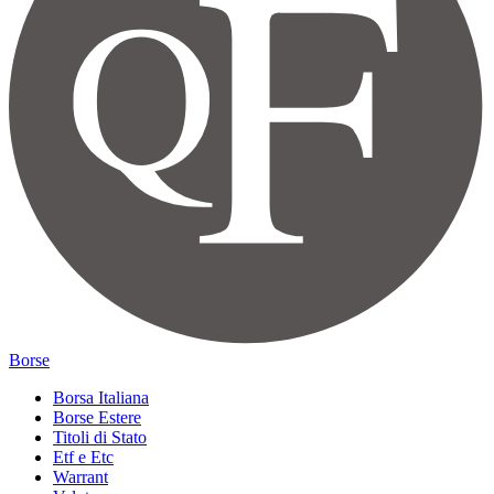
Borse
Borsa Italiana
Borse Estere
Titoli di Stato
Etf e Etc
Warrant