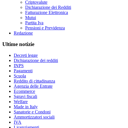
Criptovalute
Dichiarazione dei Redditi
Fatturazione Elettronica
Mutui
Partita Iva
Pensioni e Previdenza
Redazione
Ultime notizie
Decreti legge
Dichiarazione dei redditi
INPS
Pagamenti
Scuola
Reddito di cittadinanza
Agenzia delle Entrate
Ecommerce
Sgravi fiscali
Welfare
Made in Italy
Sanatorie e Condoni
Ammortizzatori sociali
IVA
Licenziamenti