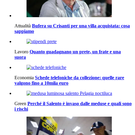
Attualità
Bufera su Crisanti per una villa acquistata: cosa
sappiamo
Lavoro
Quanto guadagnano un prete, un frate e una
suora
Economia
Schede telefoniche da collezione: quelle rare
valgono fino a 10mila euro
Green
Perché il Salento è invaso dalle meduse e quali sono
i rischi