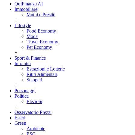
QuiFinanza AI
Immobiliare
Mutui e Prestiti
+
Lifestyle
Food Economy
Moda
Travel Economy
Pet Economy
+
Sport & Finance
Info utili
Estrazioni e Lotterie
Ritiri Alimentari
Scioperi
+
Personaggi
Politica
Elezioni
+
Osservatorio Prezzi
Esteri
Green
Ambiente
ESG