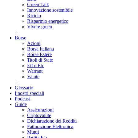
Green Talk
Innovazione sostenibile
Riciclo
Risparmio energetico
Vivere green
+
Borse
Azioni
Borsa Italiana
Borse Estere
Titoli di Stato
Etf e Etc
Warrant
Valute
+
Glossario
I nostri speciali
Podcast
Guide
Assicurazioni
Criptovalute
Dichiarazione dei Redditi
Fatturazione Elettronica
Mutui
Partita Iva