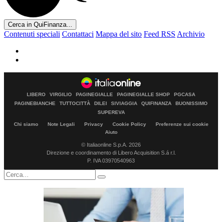
Cerca in QuiFinanza...
Contenuti speciali
Contattaci
Mappa del sito
Feed RSS
Archivio
LIBERO
VIRGILIO
PAGINEGIALLE
PAGINEGIALLE SHOP
PGCASA
PAGINEBIANCHE
TUTTOCITTÀ
DILEI
SIVIAGGIA
QUIFINANZA
BUONISSIMO
SUPEREVA
Chi siamo
Note Legali
Privacy
Cookie Policy
Preferenze sui cookie
Aiuto
© Italiaonline S.p.A. 2026
Direzione e coordinamento di Libero Acquisition S.á r.l.
P. IVA 03970540963