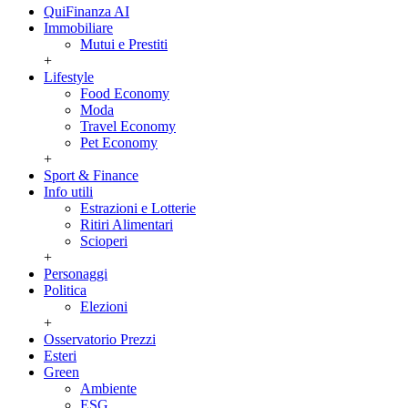
QuiFinanza AI
Immobiliare
Mutui e Prestiti
+
Lifestyle
Food Economy
Moda
Travel Economy
Pet Economy
+
Sport & Finance
Info utili
Estrazioni e Lotterie
Ritiri Alimentari
Scioperi
+
Personaggi
Politica
Elezioni
+
Osservatorio Prezzi
Esteri
Green
Ambiente
ESG