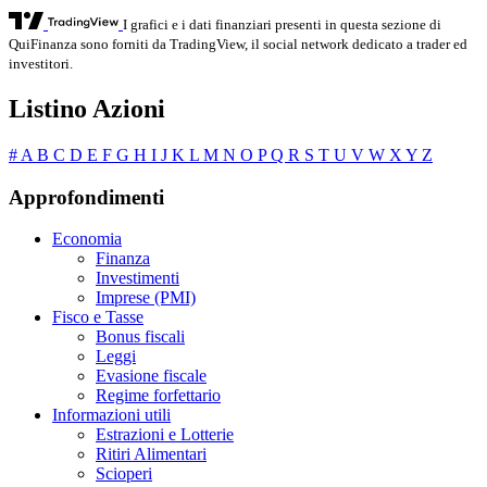
I grafici e i dati finanziari presenti in questa sezione di
QuiFinanza sono forniti da TradingView, il social network dedicato a trader ed
investitori.
Listino Azioni
#
A
B
C
D
E
F
G
H
I
J
K
L
M
N
O
P
Q
R
S
T
U
V
W
X
Y
Z
Approfondimenti
Economia
Finanza
Investimenti
Imprese (PMI)
Fisco e Tasse
Bonus fiscali
Leggi
Evasione fiscale
Regime forfettario
Informazioni utili
Estrazioni e Lotterie
Ritiri Alimentari
Scioperi