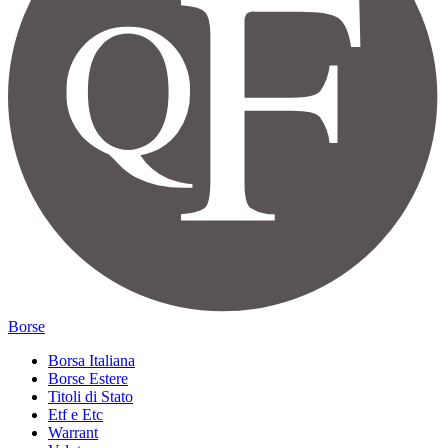
Borse
Borsa Italiana
Borse Estere
Titoli di Stato
Etf e Etc
Warrant