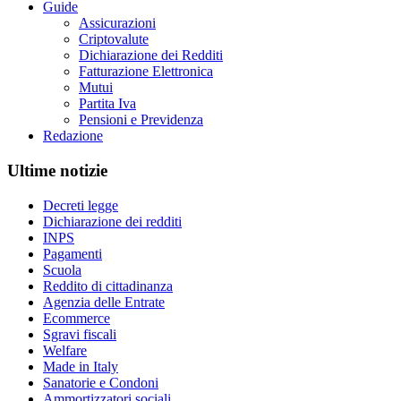
Guide
Assicurazioni
Criptovalute
Dichiarazione dei Redditi
Fatturazione Elettronica
Mutui
Partita Iva
Pensioni e Previdenza
Redazione
Ultime notizie
Decreti legge
Dichiarazione dei redditi
INPS
Pagamenti
Scuola
Reddito di cittadinanza
Agenzia delle Entrate
Ecommerce
Sgravi fiscali
Welfare
Made in Italy
Sanatorie e Condoni
Ammortizzatori sociali