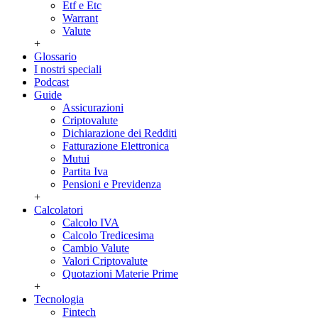
Etf e Etc
Warrant
Valute
+
Glossario
I nostri speciali
Podcast
Guide
Assicurazioni
Criptovalute
Dichiarazione dei Redditi
Fatturazione Elettronica
Mutui
Partita Iva
Pensioni e Previdenza
+
Calcolatori
Calcolo IVA
Calcolo Tredicesima
Cambio Valute
Valori Criptovalute
Quotazioni Materie Prime
+
Tecnologia
Fintech