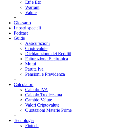
Etf e Etc
Warrant
Valute
+
Glossario
I nostri speciali
Podcast
Guide
Assicurazioni
Criptovalute
Dichiarazione dei Redditi
Fatturazione Elettronica
Mutui
Partita Iva
Pensioni e Previdenza
+
Calcolatori
Calcolo IVA
Calcolo Tredicesima
Cambio Valute
Valori Criptovalute
Quotazioni Materie Prime
+
Tecnologia
Fintech