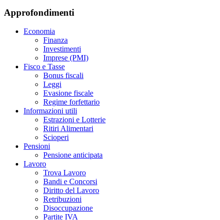
Approfondimenti
Economia
Finanza
Investimenti
Imprese (PMI)
Fisco e Tasse
Bonus fiscali
Leggi
Evasione fiscale
Regime forfettario
Informazioni utili
Estrazioni e Lotterie
Ritiri Alimentari
Scioperi
Pensioni
Pensione anticipata
Lavoro
Trova Lavoro
Bandi e Concorsi
Diritto del Lavoro
Retribuzioni
Disoccupazione
Partite IVA