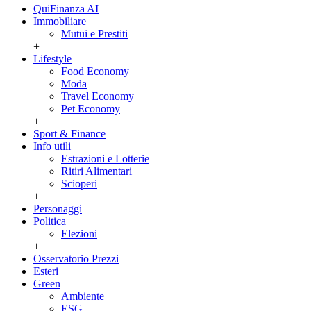
QuiFinanza AI
Immobiliare
Mutui e Prestiti
+
Lifestyle
Food Economy
Moda
Travel Economy
Pet Economy
+
Sport & Finance
Info utili
Estrazioni e Lotterie
Ritiri Alimentari
Scioperi
+
Personaggi
Politica
Elezioni
+
Osservatorio Prezzi
Esteri
Green
Ambiente
ESG