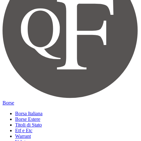
Borse
Borsa Italiana
Borse Estere
Titoli di Stato
Etf e Etc
Warrant