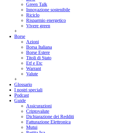
Green Talk
Innovazione sostenibile
Riciclo
Risparmio energetico
Vivere green
+
Borse
Azioni
Borsa Italiana
Borse Estere
Titoli di Stato
Etf e Etc
Warrant
Valute
+
Glossario
I nostri speciali
Podcast
Guide
Assicurazioni
Criptovalute
Dichiarazione dei Redditi
Fatturazione Elettronica
Mutui
Partita Iva