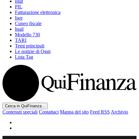
Istat
PIL
Fatturazione elettronica
Isee
Cuneo fiscale
Inail
Modello 730
TARI
Temi principali
Le notizie di Oggi
Lista Tag
Cerca in QuiFinanza...
Contenuti speciali
Contattaci
Mappa del sito
Feed RSS
Archivio