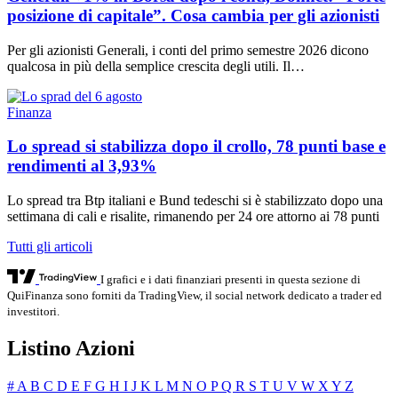
posizione di capitale”. Cosa cambia per gli azionisti
Per gli azionisti Generali, i conti del primo semestre 2026 dicono
qualcosa in più della semplice crescita degli utili. Il…
Finanza
Lo spread si stabilizza dopo il crollo, 78 punti base e
rendimenti al 3,93%
Lo spread tra Btp italiani e Bund tedeschi si è stabilizzato dopo una
settimana di cali e risalite, rimanendo per 24 ore attorno ai 78 punti
Tutti gli articoli
I grafici e i dati finanziari presenti in questa sezione di
QuiFinanza sono forniti da TradingView, il social network dedicato a trader ed
investitori.
Listino Azioni
#
A
B
C
D
E
F
G
H
I
J
K
L
M
N
O
P
Q
R
S
T
U
V
W
X
Y
Z