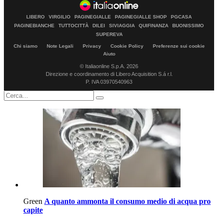
LIBERO
VIRGILIO
PAGINEGIALLE
PAGINEGIALLE SHOP
PGCASA
PAGINEBIANCHE
TUTTOCITTÀ
DILEI
SIVIAGGIA
QUIFINANZA
BUONISSIMO
SUPEREVA
Chi siamo
Note Legali
Privacy
Cookie Policy
Preferenze sui cookie
Aiuto
© Italiaonline S.p.A. 2026
Direzione e coordinamento di Libero Acquisition S.á r.l.
P. IVA 03970540963
Green
A quanto ammonta il consumo medio di acqua pro
capite