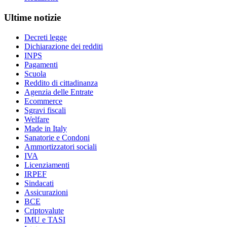
Ultime notizie
Decreti legge
Dichiarazione dei redditi
INPS
Pagamenti
Scuola
Reddito di cittadinanza
Agenzia delle Entrate
Ecommerce
Sgravi fiscali
Welfare
Made in Italy
Sanatorie e Condoni
Ammortizzatori sociali
IVA
Licenziamenti
IRPEF
Sindacati
Assicurazioni
BCE
Criptovalute
IMU e TASI