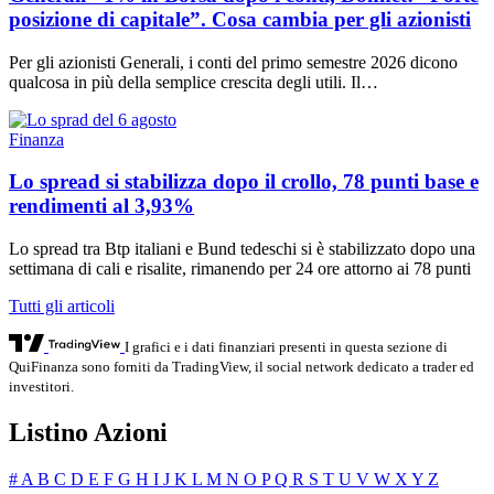
posizione di capitale”. Cosa cambia per gli azionisti
Per gli azionisti Generali, i conti del primo semestre 2026 dicono
qualcosa in più della semplice crescita degli utili. Il…
Finanza
Lo spread si stabilizza dopo il crollo, 78 punti base e
rendimenti al 3,93%
Lo spread tra Btp italiani e Bund tedeschi si è stabilizzato dopo una
settimana di cali e risalite, rimanendo per 24 ore attorno ai 78 punti
Tutti gli articoli
I grafici e i dati finanziari presenti in questa sezione di
QuiFinanza sono forniti da TradingView, il social network dedicato a trader ed
investitori.
Listino Azioni
#
A
B
C
D
E
F
G
H
I
J
K
L
M
N
O
P
Q
R
S
T
U
V
W
X
Y
Z