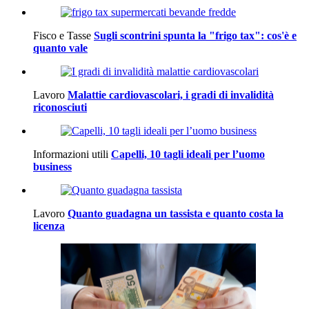
Fisco e Tasse
Sugli scontrini spunta la "frigo tax": cos'è e
quanto vale
Lavoro
Malattie cardiovascolari, i gradi di invalidità
riconosciuti
Informazioni utili
Capelli, 10 tagli ideali per l’uomo
business
Lavoro
Quanto guadagna un tassista e quanto costa la
licenza