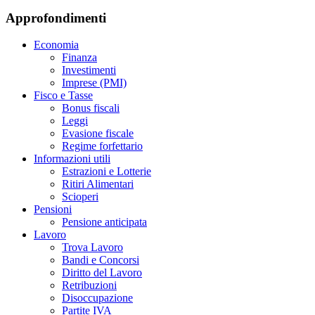
Approfondimenti
Economia
Finanza
Investimenti
Imprese (PMI)
Fisco e Tasse
Bonus fiscali
Leggi
Evasione fiscale
Regime forfettario
Informazioni utili
Estrazioni e Lotterie
Ritiri Alimentari
Scioperi
Pensioni
Pensione anticipata
Lavoro
Trova Lavoro
Bandi e Concorsi
Diritto del Lavoro
Retribuzioni
Disoccupazione
Partite IVA