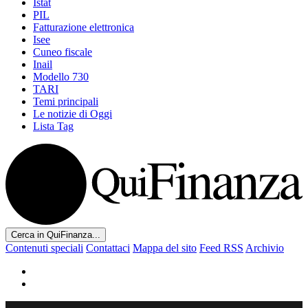
Istat
PIL
Fatturazione elettronica
Isee
Cuneo fiscale
Inail
Modello 730
TARI
Temi principali
Le notizie di Oggi
Lista Tag
Cerca in QuiFinanza...
Contenuti speciali
Contattaci
Mappa del sito
Feed RSS
Archivio