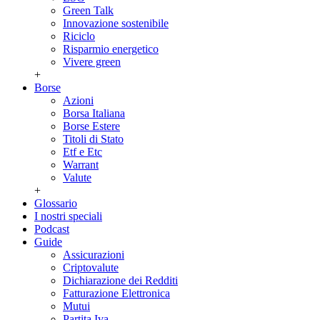
Green Talk
Innovazione sostenibile
Riciclo
Risparmio energetico
Vivere green
+
Borse
Azioni
Borsa Italiana
Borse Estere
Titoli di Stato
Etf e Etc
Warrant
Valute
+
Glossario
I nostri speciali
Podcast
Guide
Assicurazioni
Criptovalute
Dichiarazione dei Redditi
Fatturazione Elettronica
Mutui
Partita Iva