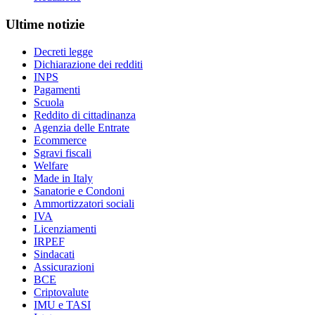
Ultime notizie
Decreti legge
Dichiarazione dei redditi
INPS
Pagamenti
Scuola
Reddito di cittadinanza
Agenzia delle Entrate
Ecommerce
Sgravi fiscali
Welfare
Made in Italy
Sanatorie e Condoni
Ammortizzatori sociali
IVA
Licenziamenti
IRPEF
Sindacati
Assicurazioni
BCE
Criptovalute
IMU e TASI