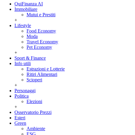
QuiFinanza AI
Immobiliare
Mutui e Prestiti
+
Lifestyle
Food Economy
Moda
Travel Economy
Pet Economy
+
Sport & Finance
Info utili
Estrazioni e Lotterie
Ritiri Alimentari
Scioperi
+
Personaggi
Politica
Elezioni
+
Osservatorio Prezzi
Esteri
Green
Ambiente
ESG