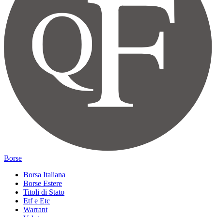
Borse
Borsa Italiana
Borse Estere
Titoli di Stato
Etf e Etc
Warrant