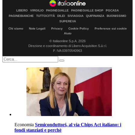
LIBERO
VIRGILIO
PAGINEGIALLE
PAGINEGIALLE SHOP
PGCASA
PAGINEBIANCHE
TUTTOCITTÀ
DILEI
SIVIAGGIA
QUIFINANZA
BUONISSIMO
SUPEREVA
Chi siamo
Note Legali
Privacy
Cookie Policy
Preferenze sui cookie
Aiuto
© Italiaonline S.p.A. 2026
Direzione e coordinamento di Libero Acquisition S.á r.l.
P. IVA 03970540963
Economia
Semiconduttori, al via Chips Act italiano: i
fondi stanziati e perchè