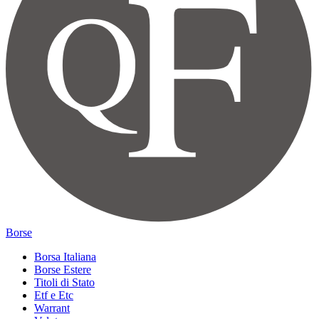
Borse
Borsa Italiana
Borse Estere
Titoli di Stato
Etf e Etc
Warrant