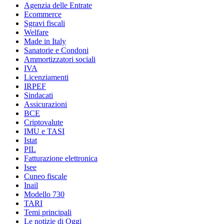
Agenzia delle Entrate
Ecommerce
Sgravi fiscali
Welfare
Made in Italy
Sanatorie e Condoni
Ammortizzatori sociali
IVA
Licenziamenti
IRPEF
Sindacati
Assicurazioni
BCE
Criptovalute
IMU e TASI
Istat
PIL
Fatturazione elettronica
Isee
Cuneo fiscale
Inail
Modello 730
TARI
Temi principali
Le notizie di Oggi