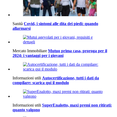
Sanità
Covid, i sintomi alle dita dei piedi: quando
allarmarsi
Mercato Immobiliare
Mutuo prima casa, proroga per il
2024: i vantaggi per i giovani
Informazioni utili
Autocertificazione, tutti i dati da
compilare: scarica qui il modulo
Informazioni utili
SuperEnalotto, maxi premi non ritirati:
quanto valgono