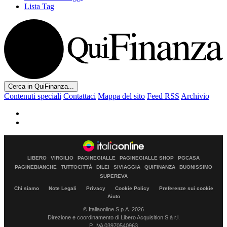
Lista Tag
Cerca in QuiFinanza...
Contenuti speciali
Contattaci
Mappa del sito
Feed RSS
Archivio
LIBERO
VIRGILIO
PAGINEGIALLE
PAGINEGIALLE SHOP
PGCASA
PAGINEBIANCHE
TUTTOCITTÀ
DILEI
SIVIAGGIA
QUIFINANZA
BUONISSIMO
SUPEREVA
Chi siamo
Note Legali
Privacy
Cookie Policy
Preferenze sui cookie
Aiuto
© Italiaonline S.p.A. 2026
Direzione e coordinamento di Libero Acquisition S.á r.l.
P. IVA 03970540963