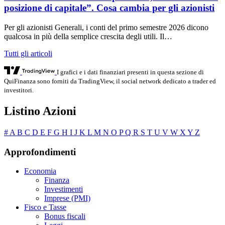
posizione di capitale”. Cosa cambia per gli azionisti
Per gli azionisti Generali, i conti del primo semestre 2026 dicono
qualcosa in più della semplice crescita degli utili. Il…
Tutti gli articoli
I grafici e i dati finanziari presenti in questa sezione di
QuiFinanza sono forniti da TradingView, il social network dedicato a trader ed
investitori.
Listino Azioni
#
A
B
C
D
E
F
G
H
I
J
K
L
M
N
O
P
Q
R
S
T
U
V
W
X
Y
Z
Approfondimenti
Economia
Finanza
Investimenti
Imprese (PMI)
Fisco e Tasse
Bonus fiscali