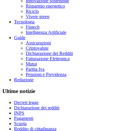
Innovazione sostenibile
Risparmio energetico
Riciclo
Vivere green
Tecnologia
Fintech
Intelligenza Artificiale
Guide
Assicurazioni
Criptovalute
Dichiarazione dei Redditi
Fatturazione Elettronica
Mutui
Partita Iva
Pensioni e Previdenza
Redazione
Ultime notizie
Decreti legge
Dichiarazione dei redditi
INPS
Pagamenti
Scuola
Reddito di cittadinanza