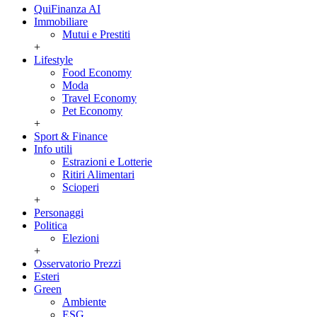
QuiFinanza AI
Immobiliare
Mutui e Prestiti
+
Lifestyle
Food Economy
Moda
Travel Economy
Pet Economy
+
Sport & Finance
Info utili
Estrazioni e Lotterie
Ritiri Alimentari
Scioperi
+
Personaggi
Politica
Elezioni
+
Osservatorio Prezzi
Esteri
Green
Ambiente
ESG