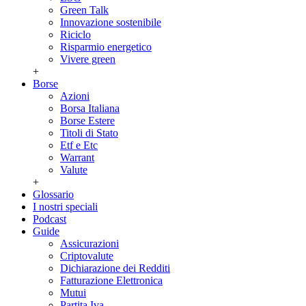
Green Talk
Innovazione sostenibile
Riciclo
Risparmio energetico
Vivere green
+
Borse
Azioni
Borsa Italiana
Borse Estere
Titoli di Stato
Etf e Etc
Warrant
Valute
+
Glossario
I nostri speciali
Podcast
Guide
Assicurazioni
Criptovalute
Dichiarazione dei Redditi
Fatturazione Elettronica
Mutui
Partita Iva