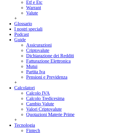
Etf e Etc
Warrant
Valute
+
Glossario
I nostri speciali
Podcast
Guide
Assicurazioni
Criptovalute
Dichiarazione dei Redditi
Fatturazione Elettronica
Mutui
Partita Iva
Pensioni e Previdenza
+
Calcolatori
Calcolo IVA
Calcolo Tredicesima
Cambio Valute
Valori Criptovalute
Quotazioni Materie Prime
+
Tecnologia
Fintech