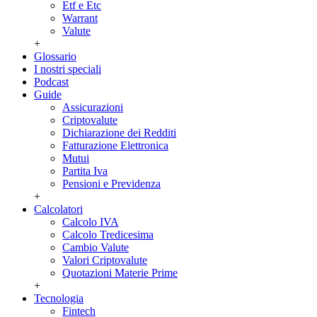
Etf e Etc
Warrant
Valute
+
Glossario
I nostri speciali
Podcast
Guide
Assicurazioni
Criptovalute
Dichiarazione dei Redditi
Fatturazione Elettronica
Mutui
Partita Iva
Pensioni e Previdenza
+
Calcolatori
Calcolo IVA
Calcolo Tredicesima
Cambio Valute
Valori Criptovalute
Quotazioni Materie Prime
+
Tecnologia
Fintech