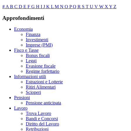
#
A
B
C
D
E
F
G
H
I
J
K
L
M
N
O
P
Q
R
S
T
U
V
W
X
Y
Z
Approfondimenti
Economia
Finanza
Investimenti
Imprese (PMI)
Fisco e Tasse
Bonus fiscali
Leggi
Evasione fiscale
Regime forfettario
Informazioni utili
Estrazioni e Lotterie
Ritiri Alimentari
Scioperi
Pensioni
Pensione anticipata
Lavoro
Trova Lavoro
Bandi e Concorsi
Diritto del Lavoro
Retribuzioni