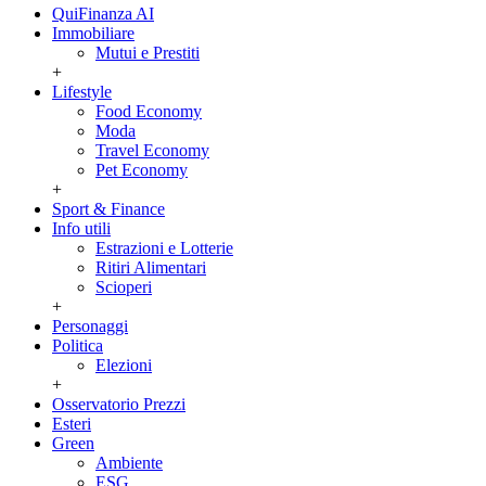
QuiFinanza AI
Immobiliare
Mutui e Prestiti
+
Lifestyle
Food Economy
Moda
Travel Economy
Pet Economy
+
Sport & Finance
Info utili
Estrazioni e Lotterie
Ritiri Alimentari
Scioperi
+
Personaggi
Politica
Elezioni
+
Osservatorio Prezzi
Esteri
Green
Ambiente
ESG