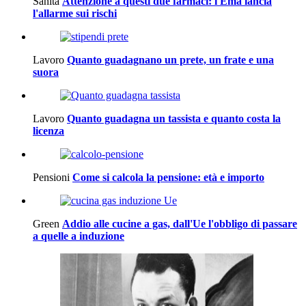
Sanità
Attenzione a questi due farmaci: l'Ema lancia
l'allarme sui rischi
Lavoro
Quanto guadagnano un prete, un frate e una
suora
Lavoro
Quanto guadagna un tassista e quanto costa la
licenza
Pensioni
Come si calcola la pensione: età e importo
Green
Addio alle cucine a gas, dall'Ue l'obbligo di passare
a quelle a induzione