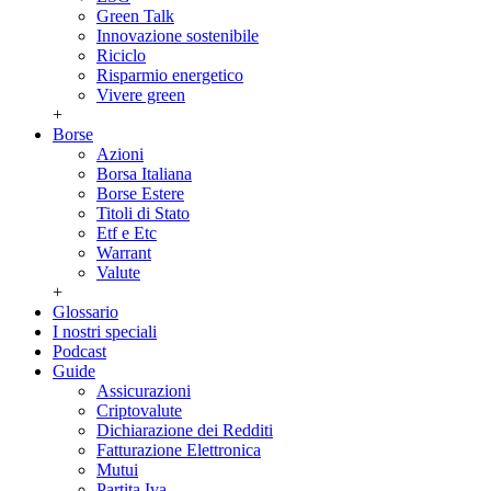
Green Talk
Innovazione sostenibile
Riciclo
Risparmio energetico
Vivere green
+
Borse
Azioni
Borsa Italiana
Borse Estere
Titoli di Stato
Etf e Etc
Warrant
Valute
+
Glossario
I nostri speciali
Podcast
Guide
Assicurazioni
Criptovalute
Dichiarazione dei Redditi
Fatturazione Elettronica
Mutui
Partita Iva