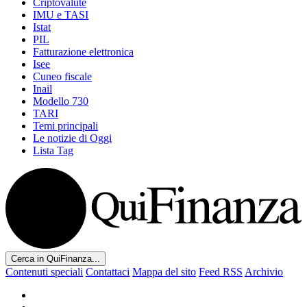
Criptovalute
IMU e TASI
Istat
PIL
Fatturazione elettronica
Isee
Cuneo fiscale
Inail
Modello 730
TARI
Temi principali
Le notizie di Oggi
Lista Tag
Cerca in QuiFinanza...
Contenuti speciali
Contattaci
Mappa del sito
Feed RSS
Archivio