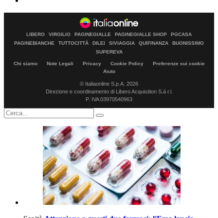
LIBERO
VIRGILIO
PAGINEGIALLE
PAGINEGIALLE SHOP
PGCASA
PAGINEBIANCHE
TUTTOCITTÀ
DILEI
SIVIAGGIA
QUIFINANZA
BUONISSIMO
SUPEREVA
Chi siamo
Note Legali
Privacy
Cookie Policy
Preferenze sui cookie
Aiuto
© Italiaonline S.p.A. 2026
Direzione e coordinamento di Libero Acquisition S.á r.l.
P. IVA 03970540963