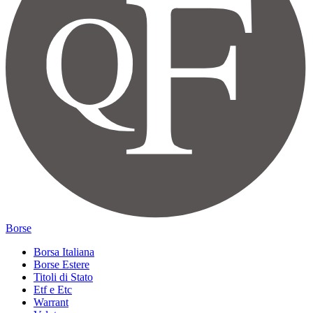
Borse
Borsa Italiana
Borse Estere
Titoli di Stato
Etf e Etc
Warrant