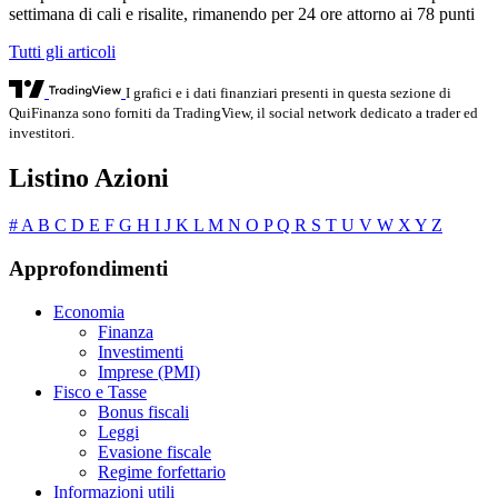
settimana di cali e risalite, rimanendo per 24 ore attorno ai 78 punti
Tutti gli articoli
I grafici e i dati finanziari presenti in questa sezione di
QuiFinanza sono forniti da TradingView, il social network dedicato a trader ed
investitori.
Listino Azioni
#
A
B
C
D
E
F
G
H
I
J
K
L
M
N
O
P
Q
R
S
T
U
V
W
X
Y
Z
Approfondimenti
Economia
Finanza
Investimenti
Imprese (PMI)
Fisco e Tasse
Bonus fiscali
Leggi
Evasione fiscale
Regime forfettario
Informazioni utili