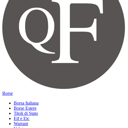
Borse
Borsa Italiana
Borse Estere
Titoli di Stato
Etf e Etc
Warrant