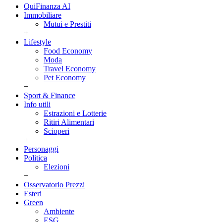
QuiFinanza AI
Immobiliare
Mutui e Prestiti
+
Lifestyle
Food Economy
Moda
Travel Economy
Pet Economy
+
Sport & Finance
Info utili
Estrazioni e Lotterie
Ritiri Alimentari
Scioperi
+
Personaggi
Politica
Elezioni
+
Osservatorio Prezzi
Esteri
Green
Ambiente
ESG