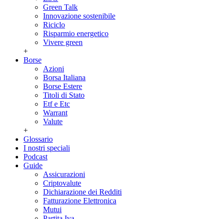
Green Talk
Innovazione sostenibile
Riciclo
Risparmio energetico
Vivere green
+
Borse
Azioni
Borsa Italiana
Borse Estere
Titoli di Stato
Etf e Etc
Warrant
Valute
+
Glossario
I nostri speciali
Podcast
Guide
Assicurazioni
Criptovalute
Dichiarazione dei Redditi
Fatturazione Elettronica
Mutui
Partita Iva