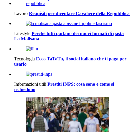
Lavoro
Requisiti per diventare Cavaliere della Repubblica
Lifestyle
Perché tutti parlano dei nuovi formati di pasta
La Molisana
Tecnologia
Ecco TaTaTu, il social italiano che ti paga per
usarlo
Informazioni utili
Prestiti INPS: cosa sono e come si
richiedono