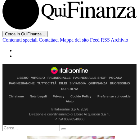
Cerca in QuiFinanza...
Contenuti speciali
Contattaci
Mappa del sito
Feed RSS
Archivio
LIBERO
VIRGILIO
PAGINEGIALLE
PAGINEGIALLE SHOP
PGCASA
PAGINEBIANCHE
TUTTOCITTÀ
DILEI
SIVIAGGIA
QUIFINANZA
BUONISSIMO
SUPEREVA
Chi siamo
Note Legali
Privacy
Cookie Policy
Preferenze sui cookie
Aiuto
© Italiaonline S.p.A. 2026
Direzione e coordinamento di Libero Acquisition S.á r.l.
P. IVA 03970540963