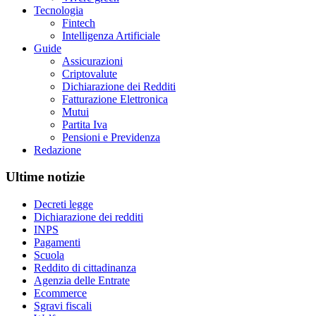
Tecnologia
Fintech
Intelligenza Artificiale
Guide
Assicurazioni
Criptovalute
Dichiarazione dei Redditi
Fatturazione Elettronica
Mutui
Partita Iva
Pensioni e Previdenza
Redazione
Ultime notizie
Decreti legge
Dichiarazione dei redditi
INPS
Pagamenti
Scuola
Reddito di cittadinanza
Agenzia delle Entrate
Ecommerce
Sgravi fiscali