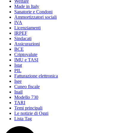
Welfare
Made in Italy
Sanatorie e Condoni
Ammortizzatori sociali
IVA
Licenziamenti
IRPEF
Sindacati
Assicurazioni
BCE
Criptovalute
IMU e TASI
Istat
PIL
Fatturazione elettronica
Isee
Cuneo fiscale
Inail
Modello 730
TARI
Temi principali
Le notizie di Oggi
Lista Tag