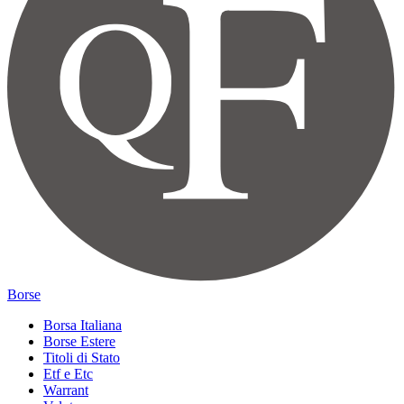
Borse
Borsa Italiana
Borse Estere
Titoli di Stato
Etf e Etc
Warrant