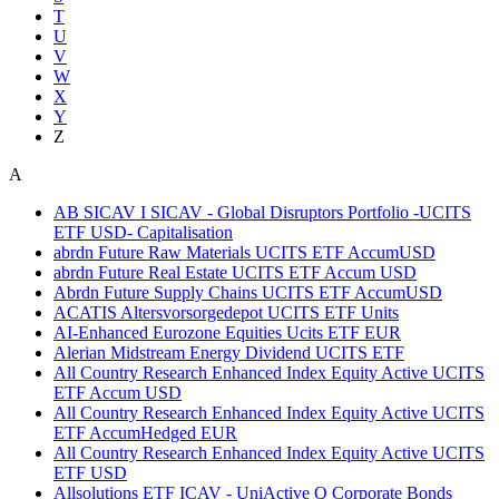
T
U
V
W
X
Y
Z
A
AB SICAV I SICAV - Global Disruptors Portfolio -UCITS
ETF USD- Capitalisation
abrdn Future Raw Materials UCITS ETF AccumUSD
abrdn Future Real Estate UCITS ETF Accum USD
Abrdn Future Supply Chains UCITS ETF AccumUSD
ACATIS Altersvorsorgedepot UCITS ETF Units
AI-Enhanced Eurozone Equities Ucits ETF EUR
Alerian Midstream Energy Dividend UCITS ETF
All Country Research Enhanced Index Equity Active UCITS
ETF Accum USD
All Country Research Enhanced Index Equity Active UCITS
ETF AccumHedged EUR
All Country Research Enhanced Index Equity Active UCITS
ETF USD
Allsolutions ETF ICAV - UniActive Q Corporate Bonds