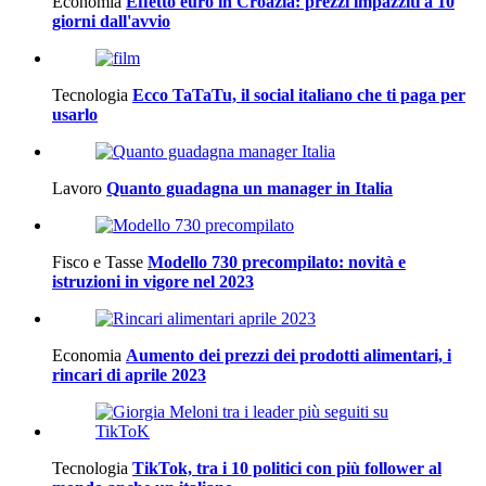
Economia
Effetto euro in Croazia: prezzi impazziti a 10
giorni dall'avvio
Tecnologia
Ecco TaTaTu, il social italiano che ti paga per
usarlo
Lavoro
Quanto guadagna un manager in Italia
Fisco e Tasse
Modello 730 precompilato: novità e
istruzioni in vigore nel 2023
Economia
Aumento dei prezzi dei prodotti alimentari, i
rincari di aprile 2023
Tecnologia
TikTok, tra i 10 politici con più follower al