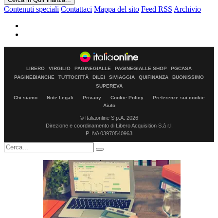
Contenuti speciali
Contattaci
Mappa del sito
Feed RSS
Archivio
LIBERO
VIRGILIO
PAGINEGIALLE
PAGINEGIALLE SHOP
PGCASA
PAGINEBIANCHE
TUTTOCITTÀ
DILEI
SIVIAGGIA
QUIFINANZA
BUONISSIMO
SUPEREVA
Chi siamo
Note Legali
Privacy
Cookie Policy
Preferenze sui cookie
Aiuto
© Italiaonline S.p.A. 2026
Direzione e coordinamento di Libero Acquisition S.á r.l.
P. IVA 03970540963