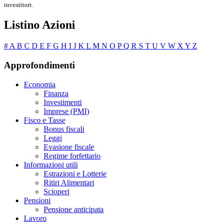
investitori.
Listino Azioni
#
A
B
C
D
E
F
G
H
I
J
K
L
M
N
O
P
Q
R
S
T
U
V
W
X
Y
Z
Approfondimenti
Economia
Finanza
Investimenti
Imprese (PMI)
Fisco e Tasse
Bonus fiscali
Leggi
Evasione fiscale
Regime forfettario
Informazioni utili
Estrazioni e Lotterie
Ritiri Alimentari
Scioperi
Pensioni
Pensione anticipata
Lavoro