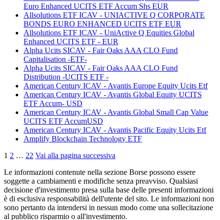
Euro Enhanced UCITS ETF Accum Shs EUR
Allsolutions ETF ICAV - UNIACTIVE Q CORPORATE
BONDS EURO ENHANCED UCITS ETF EUR
Allsolutions ETF ICAV - UniActive Q Equities Global
Enhanced UCITS ETF - EUR
Alpha Ucits SICAV - Fair Oaks AAA CLO Fund
Capitalisation -ETF-
Alpha Ucits SICAV - Fair Oaks AAA CLO Fund
Distribution -UCITS ETF -
American Century ICAV - Avantis Europe Equity Ucits Etf
American Century ICAV - Avantis Global Equity UCITS
ETF Accum- USD
American Century ICAV - Avantis Global Small Cap Value
UCITS ETF AccumUSD
American Century ICAV - Avantis Pacific Equity Ucits Etf
Amplify Blockchain Technology ETF
1
2
…
22
Vai alla pagina successiva
Le informazioni contenute nella sezione Borse possono essere
soggette a cambiamenti e modifiche senza preavviso. Qualsiasi
decisione d'investimento presa sulla base delle presenti informazioni
è di esclusiva responsabilità dell'utente del sito. Le informazioni non
sono pertanto da intendersi in nessun modo come una sollecitazione
al pubblico risparmio o all'investimento.