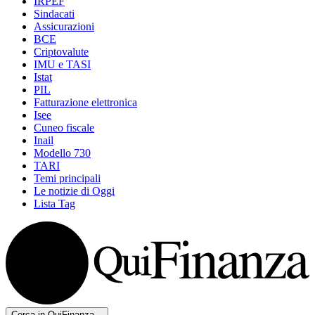
IRPEF
Sindacati
Assicurazioni
BCE
Criptovalute
IMU e TASI
Istat
PIL
Fatturazione elettronica
Isee
Cuneo fiscale
Inail
Modello 730
TARI
Temi principali
Le notizie di Oggi
Lista Tag
Cerca in QuiFinanza...