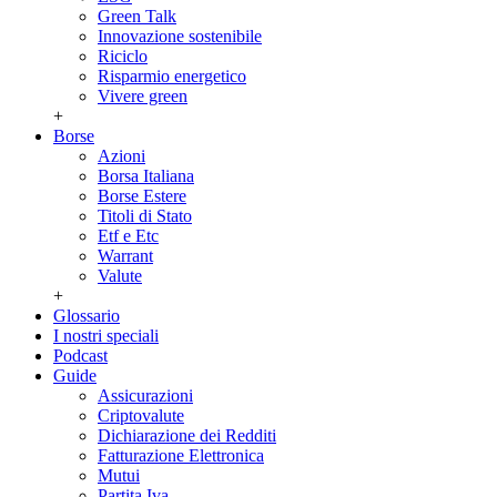
Green Talk
Innovazione sostenibile
Riciclo
Risparmio energetico
Vivere green
+
Borse
Azioni
Borsa Italiana
Borse Estere
Titoli di Stato
Etf e Etc
Warrant
Valute
+
Glossario
I nostri speciali
Podcast
Guide
Assicurazioni
Criptovalute
Dichiarazione dei Redditi
Fatturazione Elettronica
Mutui
Partita Iva