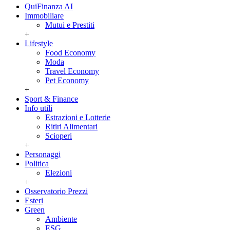
QuiFinanza AI
Immobiliare
Mutui e Prestiti
+
Lifestyle
Food Economy
Moda
Travel Economy
Pet Economy
+
Sport & Finance
Info utili
Estrazioni e Lotterie
Ritiri Alimentari
Scioperi
+
Personaggi
Politica
Elezioni
+
Osservatorio Prezzi
Esteri
Green
Ambiente
ESG