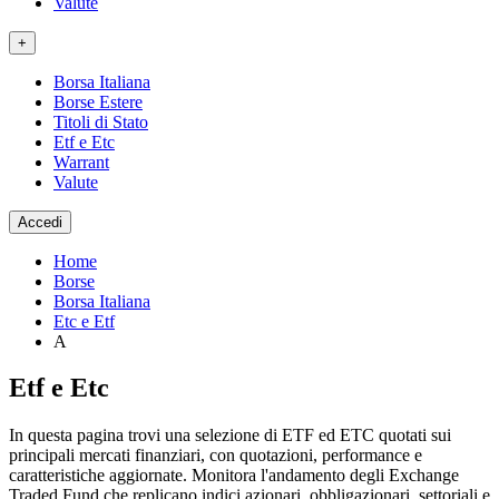
Valute
+
Borsa Italiana
Borse Estere
Titoli di Stato
Etf e Etc
Warrant
Valute
Accedi
Home
Borse
Borsa Italiana
Etc e Etf
A
Etf e Etc
In questa pagina trovi una selezione di ETF ed ETC quotati sui
principali mercati finanziari, con quotazioni, performance e
caratteristiche aggiornate. Monitora l'andamento degli Exchange
Traded Fund che replicano indici azionari, obbligazionari, settoriali e