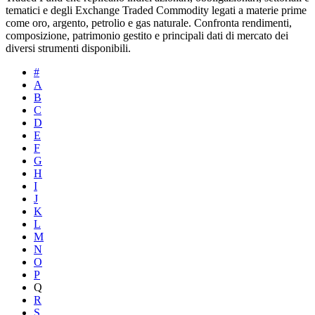
tematici e degli Exchange Traded Commodity legati a materie prime
come oro, argento, petrolio e gas naturale. Confronta rendimenti,
composizione, patrimonio gestito e principali dati di mercato dei
diversi strumenti disponibili.
#
A
B
C
D
E
F
G
H
I
J
K
L
M
N
O
P
Q
R
S