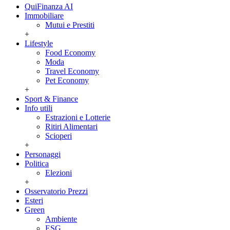
QuiFinanza AI
Immobiliare
Mutui e Prestiti
+
Lifestyle
Food Economy
Moda
Travel Economy
Pet Economy
+
Sport & Finance
Info utili
Estrazioni e Lotterie
Ritiri Alimentari
Scioperi
+
Personaggi
Politica
Elezioni
+
Osservatorio Prezzi
Esteri
Green
Ambiente
ESG