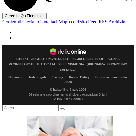
Cerca in QuiFinanza...
Contenuti speciali
Contattaci
Mappa del sito
Feed RSS
Archivio
LIBERO
VIRGILIO
PAGINEGIALLE
PAGINEGIALLE SHOP
PGCASA
PAGINEBIANCHE
TUTTOCITTÀ
DILEI
SIVIAGGIA
QUIFINANZA
BUONISSIMO
SUPEREVA
Chi siamo
Note Legali
Privacy
Cookie Policy
Preferenze sui cookie
Aiuto
© Italiaonline S.p.A. 2026
Direzione e coordinamento di Libero Acquisition S.á r.l.
P. IVA 03970540963