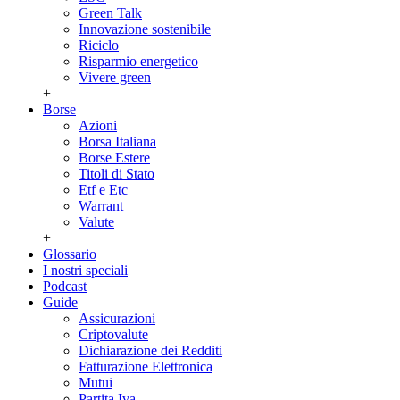
Green Talk
Innovazione sostenibile
Riciclo
Risparmio energetico
Vivere green
+
Borse
Azioni
Borsa Italiana
Borse Estere
Titoli di Stato
Etf e Etc
Warrant
Valute
+
Glossario
I nostri speciali
Podcast
Guide
Assicurazioni
Criptovalute
Dichiarazione dei Redditi
Fatturazione Elettronica
Mutui
Partita Iva