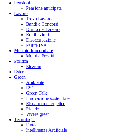
Pensioni
Pensione anticipata
Lavoro
Trova Lavoro
Bandi e Concorsi
Diritto del Lavoro
Retribuzioni
Disoccupazione
Partite IVA
Mercato Immobiliare
Mutui e Prestiti
Politica
Elezioni
Esteri
Green
Ambiente
ESG
Green Talk
Innovazione sostenibile
Risparmio energetico
Riciclo
Vivere green
Tecnologia
Fintech
Intelligenza Artificiale