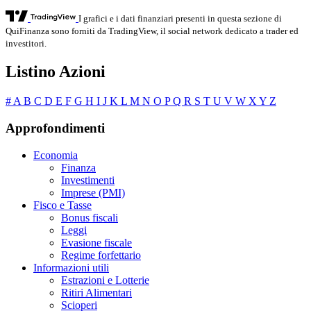
I grafici e i dati finanziari presenti in questa sezione di
QuiFinanza sono forniti da TradingView, il social network dedicato a trader ed
investitori.
Listino Azioni
#
A
B
C
D
E
F
G
H
I
J
K
L
M
N
O
P
Q
R
S
T
U
V
W
X
Y
Z
Approfondimenti
Economia
Finanza
Investimenti
Imprese (PMI)
Fisco e Tasse
Bonus fiscali
Leggi
Evasione fiscale
Regime forfettario
Informazioni utili
Estrazioni e Lotterie
Ritiri Alimentari
Scioperi