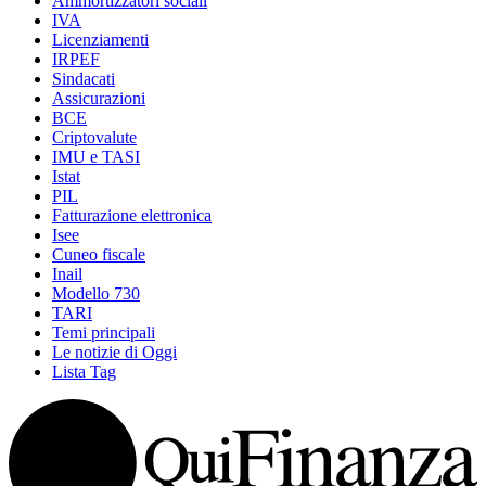
Ammortizzatori sociali
IVA
Licenziamenti
IRPEF
Sindacati
Assicurazioni
BCE
Criptovalute
IMU e TASI
Istat
PIL
Fatturazione elettronica
Isee
Cuneo fiscale
Inail
Modello 730
TARI
Temi principali
Le notizie di Oggi
Lista Tag