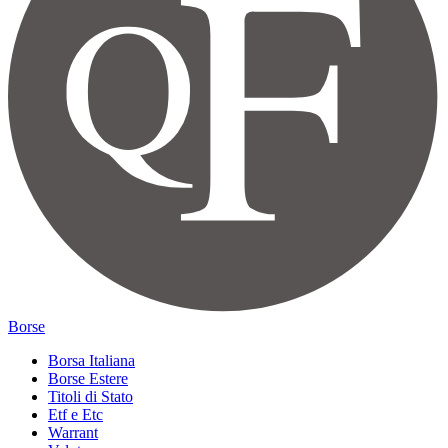
Borse
Borsa Italiana
Borse Estere
Titoli di Stato
Etf e Etc
Warrant