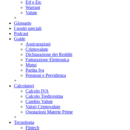
Etf e Etc
Warrant
Valute
+
Glossario
I nostri speciali
Podcast
Guide
Assicurazioni
Criptovalute
Dichiarazione dei Redditi
Fatturazione Elettronica
Mutui
Partita Iva
Pensioni e Previdenza
+
Calcolatori
Calcolo IVA
Calcolo Tredicesima
Cambio Valute
Valori Criptovalute
Quotazioni Materie Prime
+
Tecnologia
Fintech