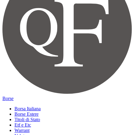
Borse
Borsa Italiana
Borse Estere
Titoli di Stato
Etf e Etc
Warrant