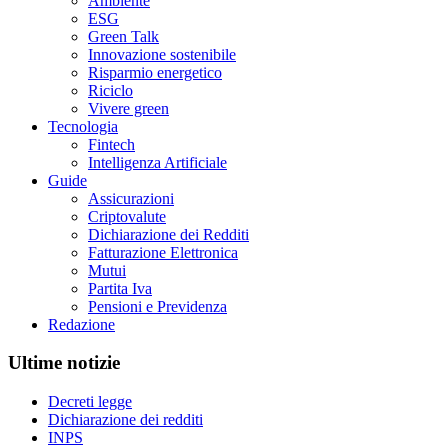
Ambiente
ESG
Green Talk
Innovazione sostenibile
Risparmio energetico
Riciclo
Vivere green
Tecnologia
Fintech
Intelligenza Artificiale
Guide
Assicurazioni
Criptovalute
Dichiarazione dei Redditi
Fatturazione Elettronica
Mutui
Partita Iva
Pensioni e Previdenza
Redazione
Ultime notizie
Decreti legge
Dichiarazione dei redditi
INPS