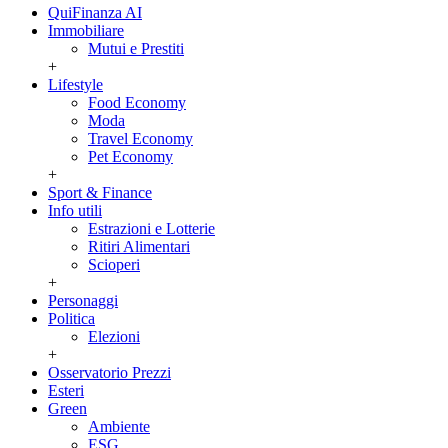
QuiFinanza AI
Immobiliare
Mutui e Prestiti
+
Lifestyle
Food Economy
Moda
Travel Economy
Pet Economy
+
Sport & Finance
Info utili
Estrazioni e Lotterie
Ritiri Alimentari
Scioperi
+
Personaggi
Politica
Elezioni
+
Osservatorio Prezzi
Esteri
Green
Ambiente
ESG