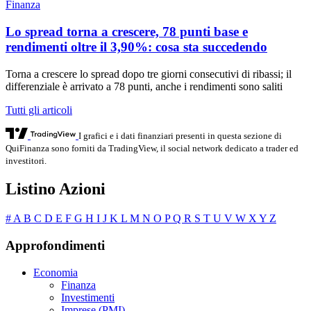
Finanza
Lo spread torna a crescere, 78 punti base e
rendimenti oltre il 3,90%: cosa sta succedendo
Torna a crescere lo spread dopo tre giorni consecutivi di ribassi; il
differenziale è arrivato a 78 punti, anche i rendimenti sono saliti
Tutti gli articoli
I grafici e i dati finanziari presenti in questa sezione di
QuiFinanza sono forniti da TradingView, il social network dedicato a trader ed
investitori.
Listino Azioni
#
A
B
C
D
E
F
G
H
I
J
K
L
M
N
O
P
Q
R
S
T
U
V
W
X
Y
Z
Approfondimenti
Economia
Finanza
Investimenti
Imprese (PMI)