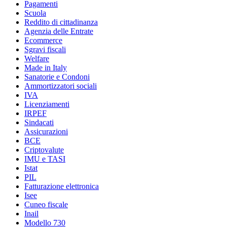
Pagamenti
Scuola
Reddito di cittadinanza
Agenzia delle Entrate
Ecommerce
Sgravi fiscali
Welfare
Made in Italy
Sanatorie e Condoni
Ammortizzatori sociali
IVA
Licenziamenti
IRPEF
Sindacati
Assicurazioni
BCE
Criptovalute
IMU e TASI
Istat
PIL
Fatturazione elettronica
Isee
Cuneo fiscale
Inail
Modello 730