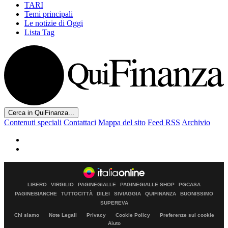
TARI
Temi principali
Le notizie di Oggi
Lista Tag
Cerca in QuiFinanza...
Contenuti speciali
Contattaci
Mappa del sito
Feed RSS
Archivio
LIBERO
VIRGILIO
PAGINEGIALLE
PAGINEGIALLE SHOP
PGCASA
PAGINEBIANCHE
TUTTOCITTÀ
DILEI
SIVIAGGIA
QUIFINANZA
BUONISSIMO
SUPEREVA
Chi siamo
Note Legali
Privacy
Cookie Policy
Preferenze sui cookie
Aiuto