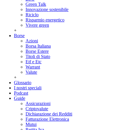
Green Talk
Innovazione sostenibile
Riciclo
Risparmio energetico
Vivere green
+
Borse
Azioni
Borsa Italiana
Borse Estere
Titoli di Stato
Etf e Etc
Warrant
Valute
+
Glossario
I nostri speciali
Podcast
Guide
Assicurazioni
Criptovalute
Dichiarazione dei Redditi
Fatturazione Elettronica
Mutui
Partita Iva