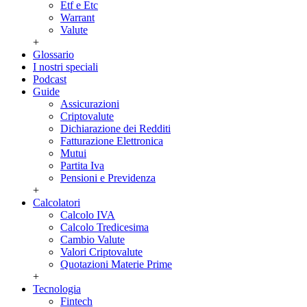
Etf e Etc
Warrant
Valute
+
Glossario
I nostri speciali
Podcast
Guide
Assicurazioni
Criptovalute
Dichiarazione dei Redditi
Fatturazione Elettronica
Mutui
Partita Iva
Pensioni e Previdenza
+
Calcolatori
Calcolo IVA
Calcolo Tredicesima
Cambio Valute
Valori Criptovalute
Quotazioni Materie Prime
+
Tecnologia
Fintech