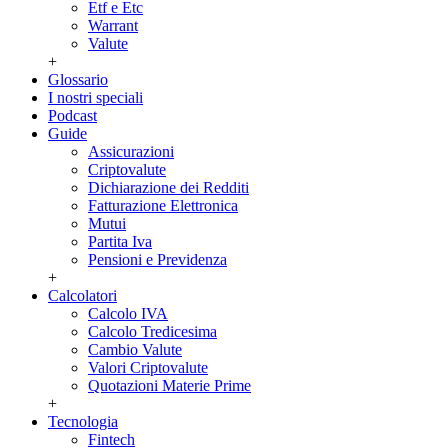
Etf e Etc
Warrant
Valute
+
Glossario
I nostri speciali
Podcast
Guide
Assicurazioni
Criptovalute
Dichiarazione dei Redditi
Fatturazione Elettronica
Mutui
Partita Iva
Pensioni e Previdenza
+
Calcolatori
Calcolo IVA
Calcolo Tredicesima
Cambio Valute
Valori Criptovalute
Quotazioni Materie Prime
+
Tecnologia
Fintech