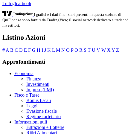
Tutti gli articoli
I grafici e i dati finanziari presenti in questa sezione di
QuiFinanza sono forniti da TradingView, il social network dedicato a trader ed
investitori.
Listino Azioni
#
A
B
C
D
E
F
G
H
I
J
K
L
M
N
O
P
Q
R
S
T
U
V
W
X
Y
Z
Approfondimenti
Economia
Finanza
Investimenti
Imprese (PMI)
Fisco e Tasse
Bonus fiscali
Leggi
Evasione fiscale
Regime forfettario
Informazioni utili
Estrazioni e Lotterie
Ritiri Alimentari