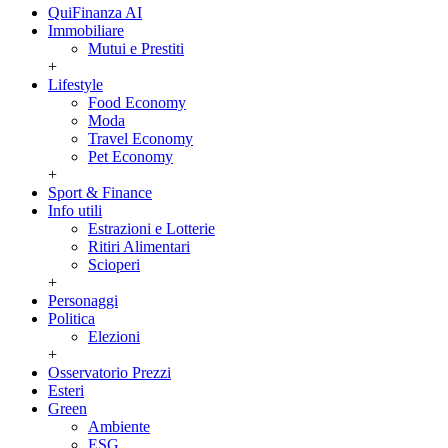
QuiFinanza AI
Immobiliare
Mutui e Prestiti
+
Lifestyle
Food Economy
Moda
Travel Economy
Pet Economy
+
Sport & Finance
Info utili
Estrazioni e Lotterie
Ritiri Alimentari
Scioperi
+
Personaggi
Politica
Elezioni
+
Osservatorio Prezzi
Esteri
Green
Ambiente
ESG