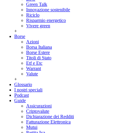
Green Talk
Innovazione sostenibile
Riciclo
Risparmio energetico
Vivere green
+
Borse
Azioni
Borsa Italiana
Borse Estere
Titoli di Stato
Etf e Etc
Warrant
Valute
+
Glossario
I nostri speciali
Podcast
Guide
Assicurazioni
Criptovalute
Dichiarazione dei Redditi
Fatturazione Elettronica
Mutui
Partita Iva