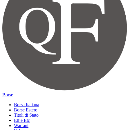
Borse
Borsa Italiana
Borse Estere
Titoli di Stato
Etf e Etc
Warrant