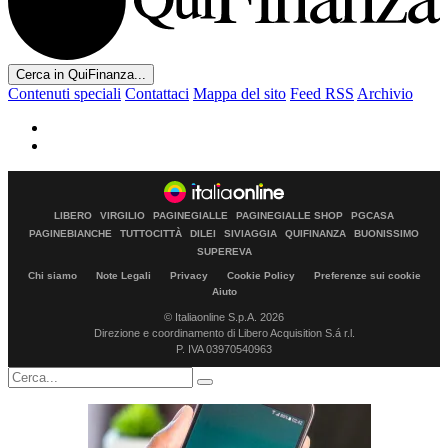
Cerca in QuiFinanza...
Contenuti speciali
Contattaci
Mappa del sito
Feed RSS
Archivio
LIBERO
VIRGILIO
PAGINEGIALLE
PAGINEGIALLE SHOP
PGCASA
PAGINEBIANCHE
TUTTOCITTÀ
DILEI
SIVIAGGIA
QUIFINANZA
BUONISSIMO
SUPEREVA
Chi siamo
Note Legali
Privacy
Cookie Policy
Preferenze sui cookie
Aiuto
© Italiaonline S.p.A. 2026
Direzione e coordinamento di Libero Acquisition S.á r.l.
P. IVA 03970540963