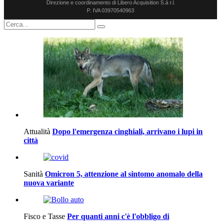
Direzione e coordinamento di Libero Acquisition S.á r.l.
P. IVA 03970540963
Attualità
Dopo l'emergenza cinghiali, arrivano i lupi in
città
Sanità
Omicron 5, attenzione al sintomo anomalo della
nuova variante
Fisco e Tasse
Per quanti anni c'è l'obbligo di