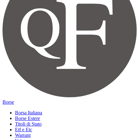
Borse
Borsa Italiana
Borse Estere
Titoli di Stato
Etf e Etc
Warrant