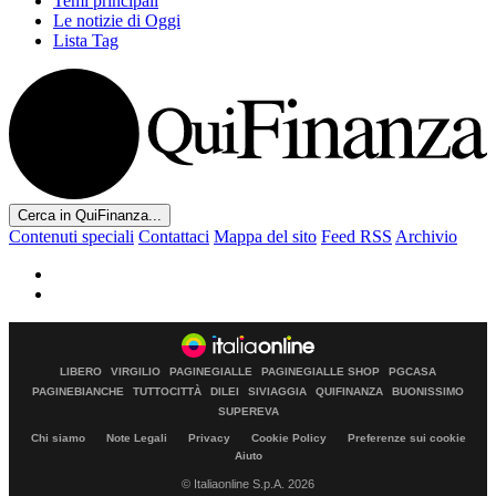
Temi principali
Le notizie di Oggi
Lista Tag
Cerca in QuiFinanza...
Contenuti speciali
Contattaci
Mappa del sito
Feed RSS
Archivio
LIBERO
VIRGILIO
PAGINEGIALLE
PAGINEGIALLE SHOP
PGCASA
PAGINEBIANCHE
TUTTOCITTÀ
DILEI
SIVIAGGIA
QUIFINANZA
BUONISSIMO
SUPEREVA
Chi siamo
Note Legali
Privacy
Cookie Policy
Preferenze sui cookie
Aiuto
© Italiaonline S.p.A. 2026