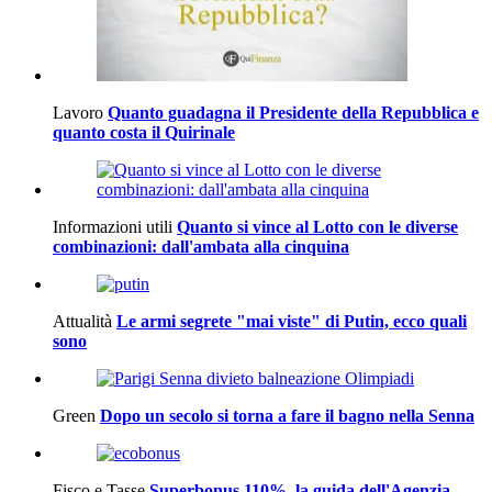
Lavoro
Quanto guadagna il Presidente della Repubblica e
quanto costa il Quirinale
Informazioni utili
Quanto si vince al Lotto con le diverse
combinazioni: dall'ambata alla cinquina
Attualità
Le armi segrete "mai viste" di Putin, ecco quali
sono
Green
Dopo un secolo si torna a fare il bagno nella Senna
Fisco e Tasse
Superbonus 110%, la guida dell'Agenzia