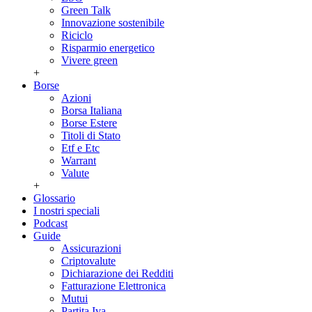
Green Talk
Innovazione sostenibile
Riciclo
Risparmio energetico
Vivere green
+
Borse
Azioni
Borsa Italiana
Borse Estere
Titoli di Stato
Etf e Etc
Warrant
Valute
+
Glossario
I nostri speciali
Podcast
Guide
Assicurazioni
Criptovalute
Dichiarazione dei Redditi
Fatturazione Elettronica
Mutui
Partita Iva