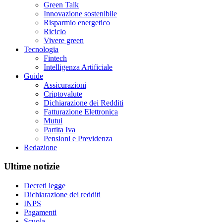
Green Talk
Innovazione sostenibile
Risparmio energetico
Riciclo
Vivere green
Tecnologia
Fintech
Intelligenza Artificiale
Guide
Assicurazioni
Criptovalute
Dichiarazione dei Redditi
Fatturazione Elettronica
Mutui
Partita Iva
Pensioni e Previdenza
Redazione
Ultime notizie
Decreti legge
Dichiarazione dei redditi
INPS
Pagamenti
Scuola