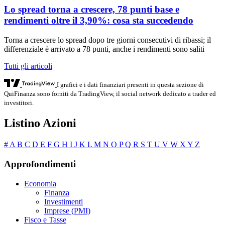
Lo spread torna a crescere, 78 punti base e
rendimenti oltre il 3,90%: cosa sta succedendo
Torna a crescere lo spread dopo tre giorni consecutivi di ribassi; il
differenziale è arrivato a 78 punti, anche i rendimenti sono saliti
Tutti gli articoli
I grafici e i dati finanziari presenti in questa sezione di
QuiFinanza sono forniti da TradingView, il social network dedicato a trader ed
investitori.
Listino Azioni
#
A
B
C
D
E
F
G
H
I
J
K
L
M
N
O
P
Q
R
S
T
U
V
W
X
Y
Z
Approfondimenti
Economia
Finanza
Investimenti
Imprese (PMI)
Fisco e Tasse