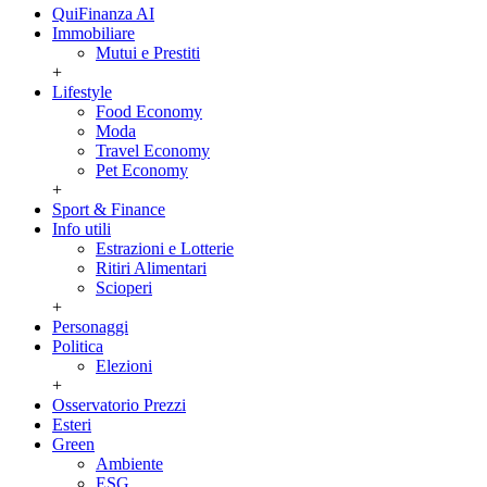
QuiFinanza AI
Immobiliare
Mutui e Prestiti
+
Lifestyle
Food Economy
Moda
Travel Economy
Pet Economy
+
Sport & Finance
Info utili
Estrazioni e Lotterie
Ritiri Alimentari
Scioperi
+
Personaggi
Politica
Elezioni
+
Osservatorio Prezzi
Esteri
Green
Ambiente
ESG