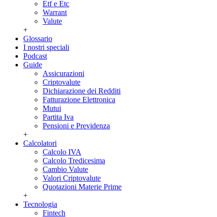
Etf e Etc
Warrant
Valute
+
Glossario
I nostri speciali
Podcast
Guide
Assicurazioni
Criptovalute
Dichiarazione dei Redditi
Fatturazione Elettronica
Mutui
Partita Iva
Pensioni e Previdenza
+
Calcolatori
Calcolo IVA
Calcolo Tredicesima
Cambio Valute
Valori Criptovalute
Quotazioni Materie Prime
+
Tecnologia
Fintech