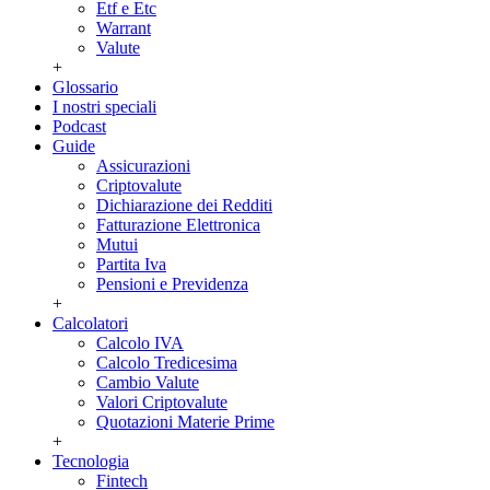
Etf e Etc
Warrant
Valute
+
Glossario
I nostri speciali
Podcast
Guide
Assicurazioni
Criptovalute
Dichiarazione dei Redditi
Fatturazione Elettronica
Mutui
Partita Iva
Pensioni e Previdenza
+
Calcolatori
Calcolo IVA
Calcolo Tredicesima
Cambio Valute
Valori Criptovalute
Quotazioni Materie Prime
+
Tecnologia
Fintech