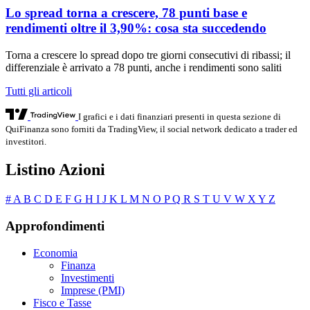
Lo spread torna a crescere, 78 punti base e
rendimenti oltre il 3,90%: cosa sta succedendo
Torna a crescere lo spread dopo tre giorni consecutivi di ribassi; il
differenziale è arrivato a 78 punti, anche i rendimenti sono saliti
Tutti gli articoli
I grafici e i dati finanziari presenti in questa sezione di
QuiFinanza sono forniti da TradingView, il social network dedicato a trader ed
investitori.
Listino Azioni
#
A
B
C
D
E
F
G
H
I
J
K
L
M
N
O
P
Q
R
S
T
U
V
W
X
Y
Z
Approfondimenti
Economia
Finanza
Investimenti
Imprese (PMI)
Fisco e Tasse