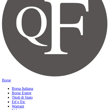
Borse
Borsa Italiana
Borse Estere
Titoli di Stato
Etf e Etc
Warrant