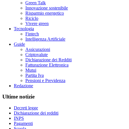
Green Talk
Innovazione sostenibile
Risparmio energetico
Riciclo
Vivere green
Tecnologia
Fintech
Intelligenza Artificiale
Guide
Assicurazioni
Criptovalute
Dichiarazione dei Redditi
Fatturazione Elettronica
Mutui
Partita Iva
Pensioni e Previdenza
Redazione
Ultime notizie
Decreti legge
Dichiarazione dei redditi
INPS
Pagamenti
Scuola