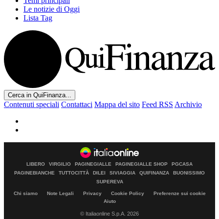
Temi principali
Le notizie di Oggi
Lista Tag
Cerca in QuiFinanza...
Contenuti speciali
Contattaci
Mappa del sito
Feed RSS
Archivio
LIBERO
VIRGILIO
PAGINEGIALLE
PAGINEGIALLE SHOP
PGCASA
PAGINEBIANCHE
TUTTOCITTÀ
DILEI
SIVIAGGIA
QUIFINANZA
BUONISSIMO
SUPEREVA
Chi siamo
Note Legali
Privacy
Cookie Policy
Preferenze sui cookie
Aiuto
© Italiaonline S.p.A. 2026