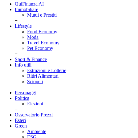
QuiFinanza AI
Immobiliare
Mutui e Prestiti
+
Lifestyle
Food Economy
Moda
Travel Economy
Pet Economy
+
Sport & Finance
Info utili
Estrazioni e Lotterie
Ritiri Alimentari
Scioperi
+
Personaggi
Politica
Elezioni
+
Osservatorio Prezzi
Esteri
Green
Ambiente
ESG