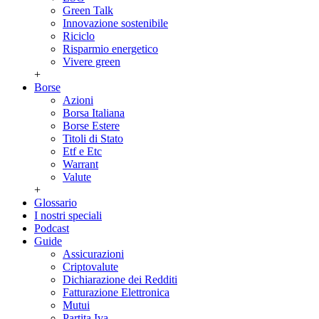
Green Talk
Innovazione sostenibile
Riciclo
Risparmio energetico
Vivere green
+
Borse
Azioni
Borsa Italiana
Borse Estere
Titoli di Stato
Etf e Etc
Warrant
Valute
+
Glossario
I nostri speciali
Podcast
Guide
Assicurazioni
Criptovalute
Dichiarazione dei Redditi
Fatturazione Elettronica
Mutui
Partita Iva