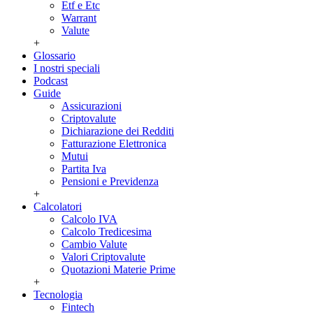
Etf e Etc
Warrant
Valute
+
Glossario
I nostri speciali
Podcast
Guide
Assicurazioni
Criptovalute
Dichiarazione dei Redditi
Fatturazione Elettronica
Mutui
Partita Iva
Pensioni e Previdenza
+
Calcolatori
Calcolo IVA
Calcolo Tredicesima
Cambio Valute
Valori Criptovalute
Quotazioni Materie Prime
+
Tecnologia
Fintech