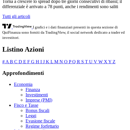
Torna a crescere lo spread dopo tre giorni consecutivi di ribassi; il
differenziale è arrivato a 78 punti, anche i rendimenti sono saliti
Tutti gli articoli
I grafici e i dati finanziari presenti in questa sezione di
QuiFinanza sono forniti da TradingView, il social network dedicato a trader ed
investitori.
Listino Azioni
#
A
B
C
D
E
F
G
H
I
J
K
L
M
N
O
P
Q
R
S
T
U
V
W
X
Y
Z
Approfondimenti
Economia
Finanza
Investimenti
Imprese (PMI)
Fisco e Tasse
Bonus fiscali
Leggi
Evasione fiscale
Regime forfettario