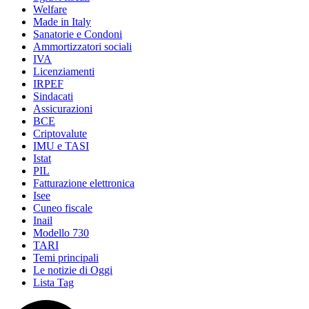
Welfare
Made in Italy
Sanatorie e Condoni
Ammortizzatori sociali
IVA
Licenziamenti
IRPEF
Sindacati
Assicurazioni
BCE
Criptovalute
IMU e TASI
Istat
PIL
Fatturazione elettronica
Isee
Cuneo fiscale
Inail
Modello 730
TARI
Temi principali
Le notizie di Oggi
Lista Tag