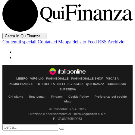
Cerca in QuiFinanza...
Contenuti speciali
Contattaci
Mappa del sito
Feed RSS
Archivio
LIBERO
VIRGILIO
PAGINEGIALLE
PAGINEGIALLE SHOP
PGCASA
PAGINEBIANCHE
TUTTOCITTÀ
DILEI
SIVIAGGIA
QUIFINANZA
BUONISSIMO
SUPEREVA
Chi siamo
Note Legali
Privacy
Cookie Policy
Preferenze sui cookie
Aiuto
© Italiaonline S.p.A. 2026
Direzione e coordinamento di Libero Acquisition S.á r.l.
P. IVA 03970540963