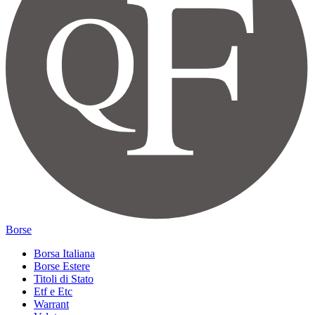
Borse
Borsa Italiana
Borse Estere
Titoli di Stato
Etf e Etc
Warrant