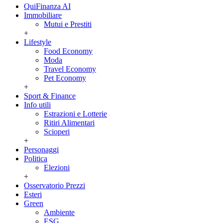
QuiFinanza AI
Immobiliare
Mutui e Prestiti
+
Lifestyle
Food Economy
Moda
Travel Economy
Pet Economy
+
Sport & Finance
Info utili
Estrazioni e Lotterie
Ritiri Alimentari
Scioperi
+
Personaggi
Politica
Elezioni
+
Osservatorio Prezzi
Esteri
Green
Ambiente
ESG