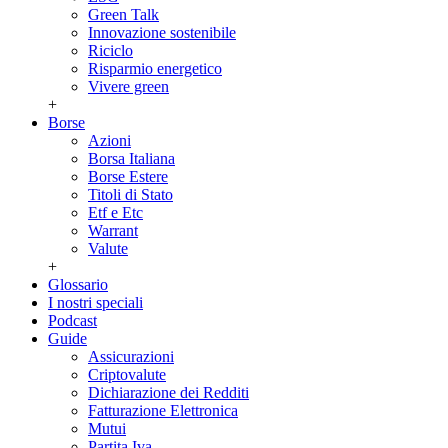
Green Talk
Innovazione sostenibile
Riciclo
Risparmio energetico
Vivere green
+
Borse
Azioni
Borsa Italiana
Borse Estere
Titoli di Stato
Etf e Etc
Warrant
Valute
+
Glossario
I nostri speciali
Podcast
Guide
Assicurazioni
Criptovalute
Dichiarazione dei Redditi
Fatturazione Elettronica
Mutui
Partita Iva