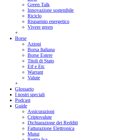
Green Talk
Innovazione sostenibile
Riciclo
Risparmio energetico
Vivere green
+
Borse
Azioni
Borsa Italiana
Borse Estere
Titoli di Stato
Etf e Etc
Warrant
Valute
+
Glossario
I nostri speciali
Podcast
Guide
Assicurazioni
Criptovalute
Dichiarazione dei Redditi
Fatturazione Elettronica
Mutui
Partita Iva