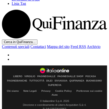
Lista Tag
Cerca in QuiFinanza...
Contenuti speciali
Contattaci
Mappa del sito
Feed RSS
Archivio
LIBERO
VIRGILIO
PAGINEGIALLE
PAGINEGIALLE SHOP
PGCASA
PAGINEBIANCHE
TUTTOCITTÀ
DILEI
SIVIAGGIA
QUIFINANZA
BUONISSIMO
SUPEREVA
Chi siamo
Note Legali
Privacy
Cookie Policy
Preferenze sui cookie
Aiuto
© Italiaonline S.p.A. 2026
Direzione e coordinamento di Libero Acquisition S.á r.l.
P. IVA 03970540963