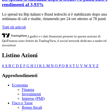
rendimenti al 3,93%
Lo spread tra Btp italiani e Bund tedeschi si è stabilizzato dopo una
settimana di cali e risalite, rimanendo per 24 ore attorno ai 78 punti
Tutti gli articoli
I grafici e i dati finanziari presenti in questa sezione di
QuiFinanza sono forniti da TradingView, il social network dedicato a trader ed
investitori.
Listino Azioni
#
A
B
C
D
E
F
G
H
I
J
K
L
M
N
O
P
Q
R
S
T
U
V
W
X
Y
Z
Approfondimenti
Economia
Finanza
Investimenti
Imprese (PMI)
Fisco e Tasse
Bonus fiscali