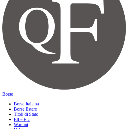
Borse
Borsa Italiana
Borse Estere
Titoli di Stato
Etf e Etc
Warrant