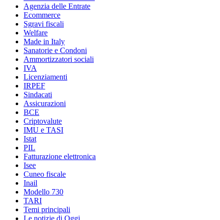
Agenzia delle Entrate
Ecommerce
Sgravi fiscali
Welfare
Made in Italy
Sanatorie e Condoni
Ammortizzatori sociali
IVA
Licenziamenti
IRPEF
Sindacati
Assicurazioni
BCE
Criptovalute
IMU e TASI
Istat
PIL
Fatturazione elettronica
Isee
Cuneo fiscale
Inail
Modello 730
TARI
Temi principali
Le notizie di Oggi