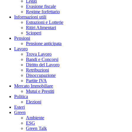
Leggi
Evasione fiscale
Regime forfettario
Informazioni utili
Estrazioni e Lotterie
Ritiri Alimentari
Scioperi
Pensioni
Pensione anticipata
Lavoro
Trova Lavoro
Bandi e Concorsi
Diritto del Lavoro
Retribuzioni
Disoccupazione
Partite IVA
Mercato Immobiliare
Mutui e Prestiti
Politica
Elezioni
Esteri
Green
Ambiente
ESG
Green Talk