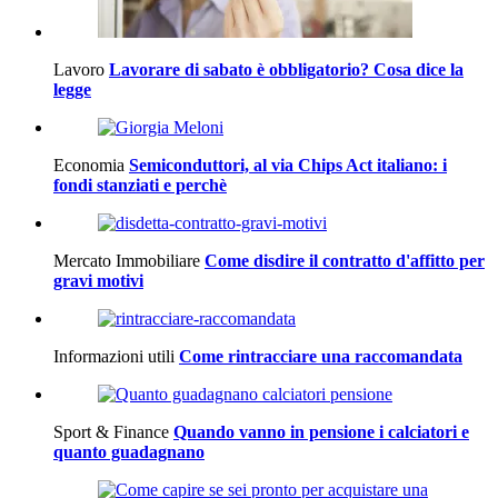
Lavoro
Lavorare di sabato è obbligatorio? Cosa dice la
legge
Economia
Semiconduttori, al via Chips Act italiano: i
fondi stanziati e perchè
Mercato Immobiliare
Come disdire il contratto d'affitto per
gravi motivi
Informazioni utili
Come rintracciare una raccomandata
Sport & Finance
Quando vanno in pensione i calciatori e
quanto guadagnano