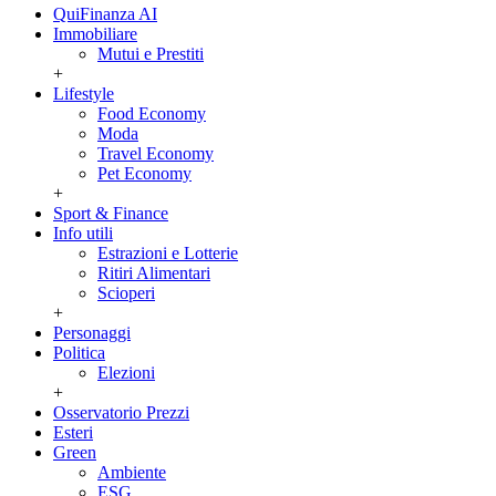
QuiFinanza AI
Immobiliare
Mutui e Prestiti
+
Lifestyle
Food Economy
Moda
Travel Economy
Pet Economy
+
Sport & Finance
Info utili
Estrazioni e Lotterie
Ritiri Alimentari
Scioperi
+
Personaggi
Politica
Elezioni
+
Osservatorio Prezzi
Esteri
Green
Ambiente
ESG