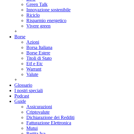
Green Talk
Innovazione sostenibile
Riciclo
Risparmio energetico
Vivere green
+
Borse
Azioni
Borsa Italiana
Borse Estere
Titoli di Stato
Etf e Etc
Warrant
Valute
+
Glossario
I nostri speciali
Podcast
Guide
Assicurazioni
Criptovalute
Dichiarazione dei Redditi
Fatturazione Elettronica
Mutui
Partita Iva