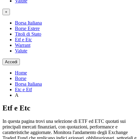
Valute
+
Borsa Italiana
Borse Estere
Titoli di Stato
Etf e Etc
Warrant
Valute
Accedi
Home
Borse
Borsa Italiana
Etc e Etf
A
Etf e Etc
In questa pagina trovi una selezione di ETF ed ETC quotati sui
principali mercati finanziari, con quotazioni, performance e
caratteristiche aggiornate. Monitora l'andamento degli Exchange
Traded Fund che replicano indici azionari, obbligazionari, settoriali e