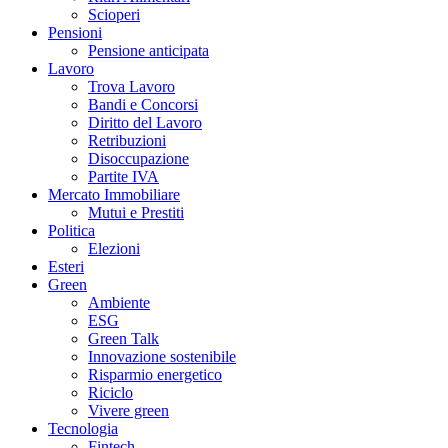
Scioperi
Pensioni
Pensione anticipata
Lavoro
Trova Lavoro
Bandi e Concorsi
Diritto del Lavoro
Retribuzioni
Disoccupazione
Partite IVA
Mercato Immobiliare
Mutui e Prestiti
Politica
Elezioni
Esteri
Green
Ambiente
ESG
Green Talk
Innovazione sostenibile
Risparmio energetico
Riciclo
Vivere green
Tecnologia
Fintech