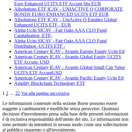
Euro Enhanced UCITS ETF Accum Shs EUR
Allsolutions ETF ICAV - UNIACTIVE Q CORPORATE
BONDS EURO ENHANCED UCITS ETF EUR
Allsolutions ETF ICAV - UniActive Q Equities Global
Enhanced UCITS ETF - EUR
Alpha Ucits SICAV - Fair Oaks AAA CLO Fund
Capitalisation -ETF-
Alpha Ucits SICAV - Fair Oaks AAA CLO Fund
Distribution -UCITS ETF -
American Century ICAV - Avantis Europe Equity Ucits Etf
American Century ICAV - Avantis Global Equity UCITS
ETF Accum- USD
American Century ICAV - Avantis Global Small Cap Value
UCITS ETF AccumUSD
American Century ICAV - Avantis Pacific Equity Ucits Etf
Amplify Blockchain Technology ETF
1
2
…
22
Vai alla pagina successiva
Le informazioni contenute nella sezione Borse possono essere
soggette a cambiamenti e modifiche senza preavviso. Qualsiasi
decisione d'investimento presa sulla base delle presenti informazioni
è di esclusiva responsabilità dell'utente del sito. Le informazioni non
sono pertanto da intendersi in nessun modo come una sollecitazione
al pubblico risparmio o all'investimento.