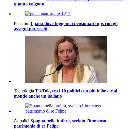
quanto valgono
Pensioni
I paesi dove fuggono i pensionati Inps con gli
assegni più ricchi
Tecnologia
TikTok, tra i 10 politici con più follower al
mondo anche un italiano
Attualità
Spagna nella bufera, svelato l’immenso
patrimonio di re Felipe