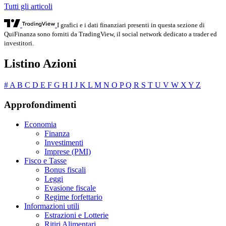
Tutti gli articoli
I grafici e i dati finanziari presenti in questa sezione di
QuiFinanza sono forniti da TradingView, il social network dedicato a trader ed
investitori.
Listino Azioni
#
A
B
C
D
E
F
G
H
I
J
K
L
M
N
O
P
Q
R
S
T
U
V
W
X
Y
Z
Approfondimenti
Economia
Finanza
Investimenti
Imprese (PMI)
Fisco e Tasse
Bonus fiscali
Leggi
Evasione fiscale
Regime forfettario
Informazioni utili
Estrazioni e Lotterie
Ritiri Alimentari