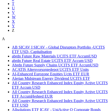
T
U
V
W
X
Y
Z
A
AB SICAV I SICAV - Global Disruptors Portfolio -UCITS
ETF USD- Capitalisation
abrdn Future Raw Materials UCITS ETF AccumUSD
abrdn Future Real Estate UCITS ETF Accum USD
Abrdn Future Supply Chains UCITS ETF AccumUSD
ACATIS Altersvorsorgedepot UCITS ETF Units
AI-Enhanced Eurozone Equities Ucits ETF EUR
Alerian Midstream Energy Dividend UCITS ETF
All Country Research Enhanced Index Equity Active UCITS
ETF Accum USD
All Country Research Enhanced Index Equity Active UCITS
ETF AccumHedged EUR
All Country Research Enhanced Index Equity Active UCITS
ETF USD
Allsolutions ETF ICAV - UniActive Q Corporate Bonds