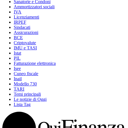
Sanatorie e Condoni
Ammortizzatori sociali
IVA
Licenziamenti
IRPEF
Sindacati
Assicurazioni
BCE
Criptovalute
IMU e TASI
Istat
PIL
Fatturazione elettronica
Isee
Cuneo fiscale
Inail
Modello 730
TARI
Temi principali
Le notizie di Oggi
Lista Tag