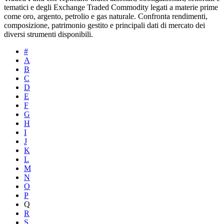
tematici e degli Exchange Traded Commodity legati a materie prime
come oro, argento, petrolio e gas naturale. Confronta rendimenti,
composizione, patrimonio gestito e principali dati di mercato dei
diversi strumenti disponibili.
#
A
B
C
D
E
F
G
H
I
J
K
L
M
N
O
P
Q
R
S