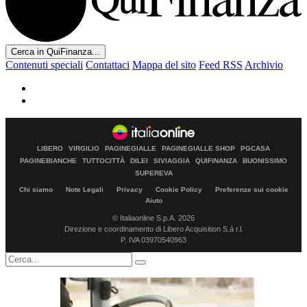
Cerca in QuiFinanza...
Contenuti speciali
Contattaci
Mappa del sito
Feed RSS
Archivio
LIBERO
VIRGILIO
PAGINEGIALLE
PAGINEGIALLE SHOP
PGCASA
PAGINEBIANCHE
TUTTOCITTÀ
DILEI
SIVIAGGIA
QUIFINANZA
BUONISSIMO
SUPEREVA
Chi siamo
Note Legali
Privacy
Cookie Policy
Preferenze sui cookie
Aiuto
© Italiaonline S.p.A. 2026
Direzione e coordinamento di Libero Acquisition S.á r.l.
P. IVA 03970540963