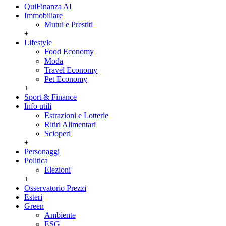
QuiFinanza AI
Immobiliare
Mutui e Prestiti
+
Lifestyle
Food Economy
Moda
Travel Economy
Pet Economy
+
Sport & Finance
Info utili
Estrazioni e Lotterie
Ritiri Alimentari
Scioperi
+
Personaggi
Politica
Elezioni
+
Osservatorio Prezzi
Esteri
Green
Ambiente
ESG