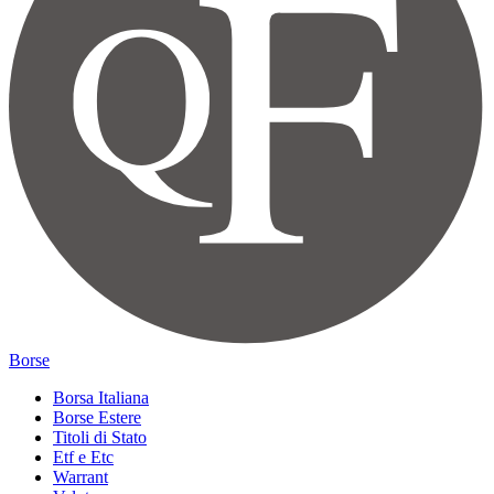
Borse
Borsa Italiana
Borse Estere
Titoli di Stato
Etf e Etc
Warrant