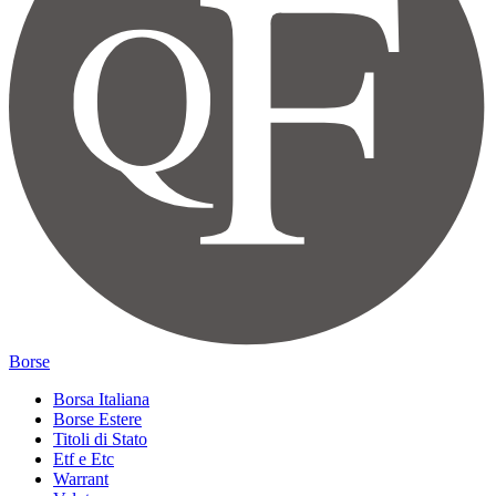
Borse
Borsa Italiana
Borse Estere
Titoli di Stato
Etf e Etc
Warrant