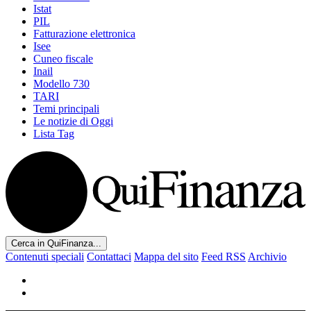
Istat
PIL
Fatturazione elettronica
Isee
Cuneo fiscale
Inail
Modello 730
TARI
Temi principali
Le notizie di Oggi
Lista Tag
Cerca in QuiFinanza...
Contenuti speciali
Contattaci
Mappa del sito
Feed RSS
Archivio