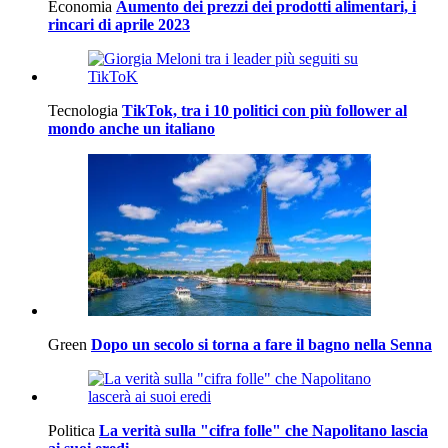
Economia
Aumento dei prezzi dei prodotti alimentari, i
rincari di aprile 2023
Tecnologia
TikTok, tra i 10 politici con più follower al
mondo anche un italiano
Green
Dopo un secolo si torna a fare il bagno nella Senna
Politica
La verità sulla "cifra folle" che Napolitano lascia